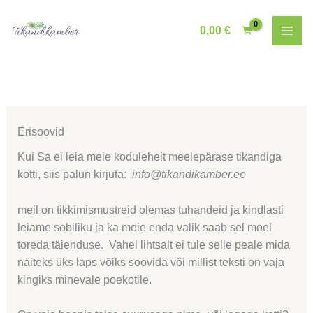
Skip
to
0,00
€
content
Erisoovid
Kui Sa ei leia meie kodulehelt meelepärase tikandiga
kotti, siis palun kirjuta:
info@tikandikamber.ee
meil on tikkimismustreid olemas tuhandeid ja kindlasti
leiame sobiliku ja ka meie enda valik saab sel moel
toreda täienduse. Vahel lihtsalt ei tule selle peale mida
näiteks üks laps võiks soovida või millist teksti on vaja
kingiks minevale poekotile.