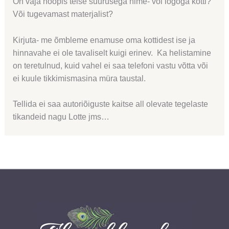
On vaja hoopis teise suurusega nime- või logoga kotti?
Või tugevamast materjalist?
Kirjuta- me õmbleme enamuse oma kottidest ise ja
hinnavahe ei ole tavaliselt kuigi erinev. Ka helistamine
on teretulnud, kuid vahel ei saa telefoni vastu võtta või
ei kuule tikkimismasina müra taustal.
Tellida ei saa autoriõiguste kaitse all olevate tegelaste
tikandeid nagu Lotte jms…