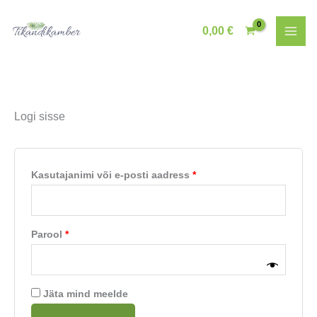
Skip
to
0,00
€
content
Logi sisse
Nõutud
Kasutajanimi või e-posti aadress
*
Nõutud
Parool
*
Jäta mind meelde