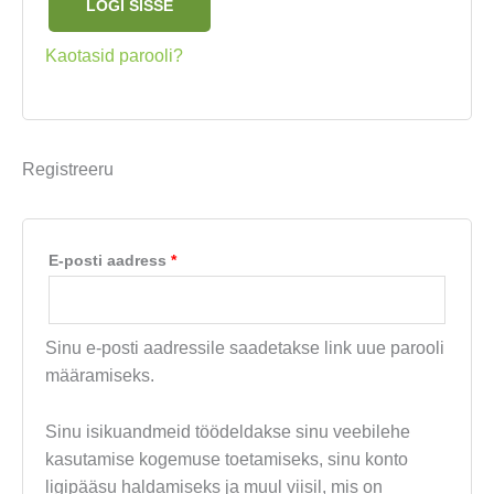
LOGI SISSE
Kaotasid parooli?
Registreeru
Nõutud
E-posti aadress
*
Sinu e-posti aadressile saadetakse link uue parooli
määramiseks.
Sinu isikuandmeid töödeldakse sinu veebilehe
kasutamise kogemuse toetamiseks, sinu konto
ligipääsu haldamiseks ja muul viisil, mis on