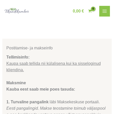
Skip
to
0,00
€
content
Postitamise- ja makseinfo
Tellimisinfo:
Kaupa saab tellida nii külalisena kui ka sisseloginud
kliendina.
Maksmine
Kauba eest saab meie poes tasuda:
1. Turvaline pangalink
läbi Maksekeskuse portaali.
Eesti pangalingid.
Makse teostamine toimub väljaspool