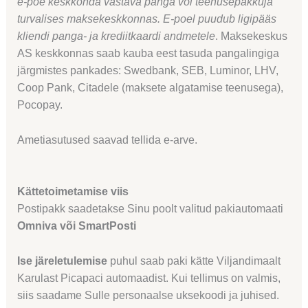
e-poe keskkonda vastava panga või teenusepakkuja
turvalises maksekeskkonnas. E-poel puudub ligipääs
kliendi panga- ja krediitkaardi andmetele
. Maksekeskus
AS keskkonnas saab kauba eest tasuda pangalingiga
järgmistes pankades: Swedbank, SEB, Luminor, LHV,
Coop Pank, Citadele (maksete algatamise teenusega),
Pocopay.
Ametiasutused saavad tellida e-arve.
Kättetoimetamise viis
Postipakk saadetakse Sinu poolt valitud pakiautomaati
Omniva või SmartPosti
Ise järeletulemise
puhul saab paki kätte Viljandimaalt
Karulast Picapaci automaadist. Kui tellimus on valmis,
siis saadame Sulle personaalse uksekoodi ja juhised.