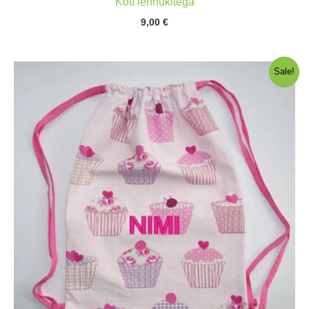
Kott lennukitega
9,00
€
Sale!