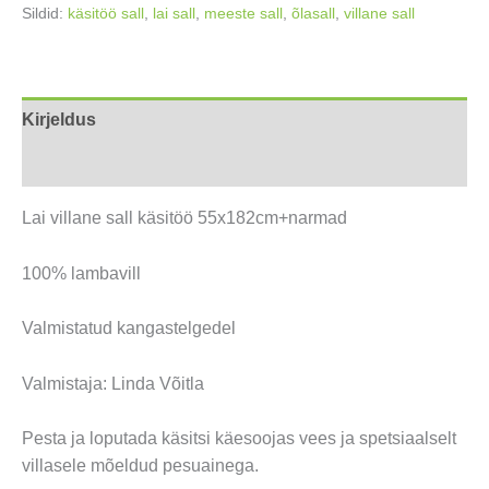
Sildid:
käsitöö sall
,
lai sall
,
meeste sall
,
õlasall
,
villane sall
Kirjeldus
Arvustused (0)
Lai villane sall käsitöö 55x182cm+narmad
100% lambavill
Valmistatud kangastelgedel
Valmistaja: Linda Võitla
Pesta ja loputada käsitsi käesoojas vees ja spetsiaalselt
villasele mõeldud pesuainega.