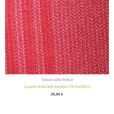
Sõbad-sallid-linikud
Linane linik/rätik käsitöö 74cmx48cm
25,00
€