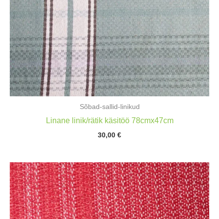
Sõbad-sallid-linikud
Linane linik/rätik käsitöö 78cmx47cm
30,00
€