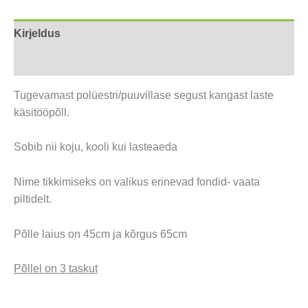
(4-
10a)
Kirjeldus
kogus
Arvustused (0)
Tugevamast polüestri/puuvillase segust kangast laste
käsitööpõll.
Sobib nii koju, kooli kui lasteaeda
Nime tikkimiseks on valikus erinevad fondid- vaata
piltidelt.
Põlle laius on 45cm ja kõrgus 65cm
Põllel on 3 taskut