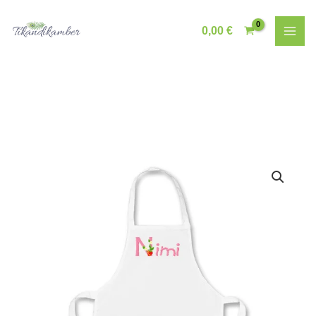
Skip
to
0,00
€
content