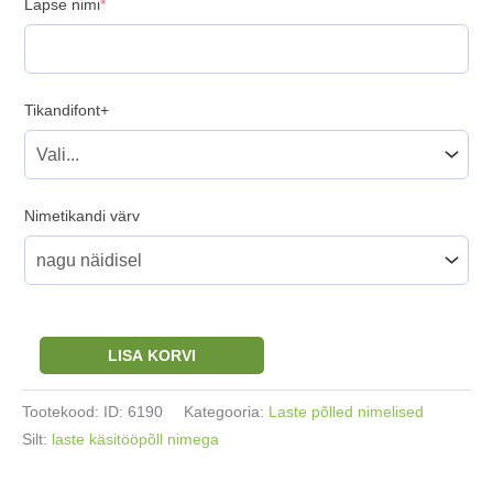
(required)
Lapse nimi
*
Tikandifont+
Nimetikandi värv
Laste
LISA KORVI
käsitööpõll
valge
Tootekood:
ID: 6190
Kategooria:
Laste põlled nimelised
nimeline
Silt:
laste käsitööpõll nimega
45x65cm
taskutega