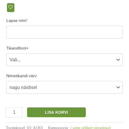
(required)
Lapse nimi
*
Tikandifont+
Nimetikandi värv
Laste
LISA KORVI
lilla
käsitööpõll
Tootekood:
ID: 6183
Kategooria:
Laste põlled nimelised