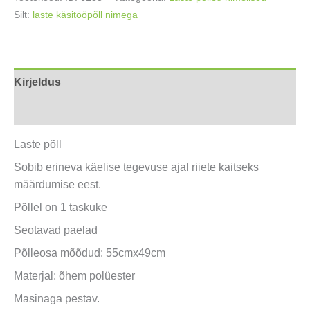
nimeline
Silt:
laste käsitööpõll nimega
49x55cm
(4-
8a)
kogus
Kirjeldus
Arvustused (0)
Laste põll
Sobib erineva käelise tegevuse ajal riiete kaitseks
määrdumise eest.
Põllel on 1 taskuke
Seotavad paelad
Põlleosa mõõdud: 55cmx49cm
Materjal: õhem polüester
Masinaga pestav.