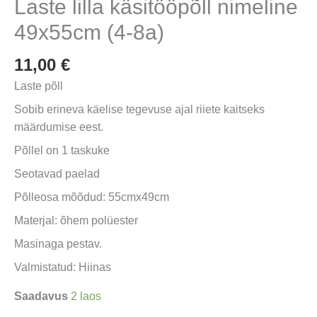
Laste lilla käsitööpõll nimeline
49x55cm (4-8a)
11,00
€
Laste põll
Sobib erineva käelise tegevuse ajal riiete kaitseks
määrdumise eest.
Põllel on 1 taskuke
Seotavad paelad
Põlleosa mõõdud: 55cmx49cm
Materjal: õhem polüester
Masinaga pestav.
Valmistatud: Hiinas
Saadavus
2 laos