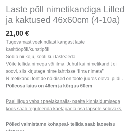
Laste põll nimetikandiga Lilled
ja kaktused 46x60cm (4-10a)
21,00
€
Tugevamast veekindlast kangast laste
käsitööpõll/kunstipõll
Sobib nii koju, kooli kui lasteaeda
Võite tellida nimega või ilma. Juhul kui nimetikandit ei
soovi, siis kirjutage nime lahtrisse “ilma nimeta”
Nimetikandi fontide näidised on toote juures oleval pildil.
Põlleosa laius on 46cm ja kõrgus 60cm
Pael liigub vabalt paelakanalis- paelte kinnisidumisega
koos saab reguleerida kaelapaela osa lapsele sobivaks.
Põlled valmistame kohapeal- tellida saab laoseisu