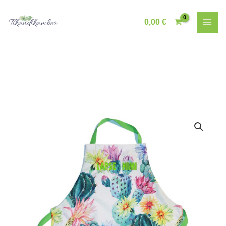
Skip
to
0,00
€
content