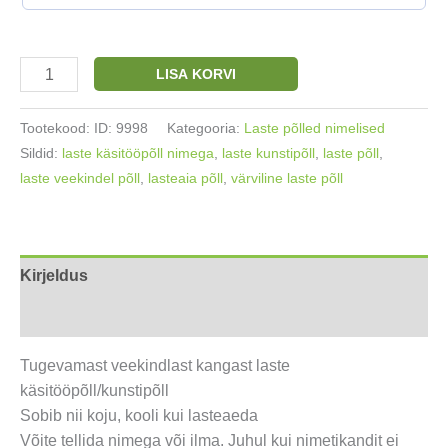
Laste
LISA KORVI
põll
nimetikandiga
Tootekood:
ID: 9998
Kategooria:
Laste põlled nimelised
Lilled
Sildid:
laste käsitööpõll nimega
,
laste kunstipõll
,
laste põll
,
ja
laste veekindel põll
,
lasteaia põll
,
värviline laste põll
kaktused
46x60cm
(4-
10a)
Kirjeldus
kogus
Arvustused (0)
Tugevamast veekindlast kangast laste
käsitööpõll/kunstipõll
Sobib nii koju, kooli kui lasteaeda
Võite tellida nimega või ilma. Juhul kui nimetikandit ei