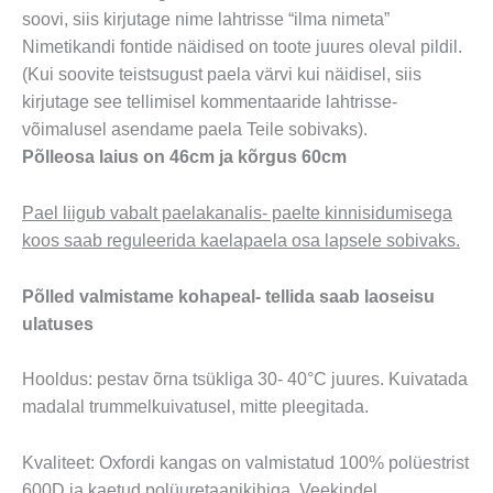
soovi, siis kirjutage nime lahtrisse “ilma nimeta”
Nimetikandi fontide näidised on toote juures oleval pildil.
(Kui soovite teistsugust paela värvi kui näidisel, siis
kirjutage see tellimisel kommentaaride lahtrisse-
võimalusel asendame paela Teile sobivaks).
Põlleosa laius on 46cm ja kõrgus 60cm
Pael liigub vabalt paelakanalis- paelte kinnisidumisega
koos saab reguleerida kaelapaela osa lapsele sobivaks.
Põlled valmistame kohapeal- tellida saab laoseisu
ulatuses
Hooldus: pestav õrna tsükliga 30- 40°C juures.
Kuivatada
madalal trummelkuivatusel, mitte pleegitada.
K
valiteet: Oxfordi kangas on valmistatud 100% polüestrist
600D ja kaetud polüuretaanikihiga.
Veekindel,