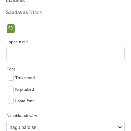
ulatuses
Saadavus
5 laos
(required)
Lapse nimi
*
Font
Trükitähed
Kirjatähed
Laste font
Nimetikandi värv