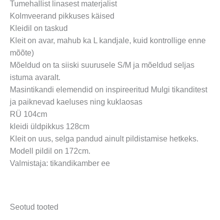
Tumehallist linasest materjalist
Kolmveerand pikkuses käised
Kleidil on taskud
Kleit on avar, mahub ka L kandjale, kuid kontrollige enne
mõõte)
Mõeldud on ta siiski suurusele S/M ja mõeldud seljas
istuma avaralt.
Masintikandi elemendid on inspireeritud Mulgi tikanditest
ja paiknevad kaeluses ning kuklaosas
RÜ 104cm
kleidi üldpikkus 128cm
Kleit on uus, selga pandud ainult pildistamise hetkeks.
Modell pildil on 172cm.
Valmistaja: tikandikamber ee
Seotud tooted