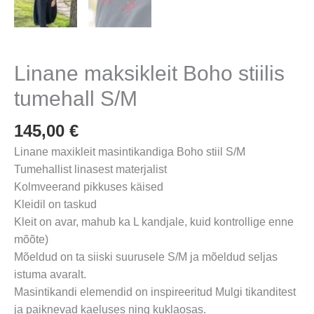
Linane maksikleit Boho stiilis
tumehall S/M
145,00
€
Linane maxikleit masintikandiga Boho stiil S/M
Tumehallist linasest materjalist
Kolmveerand pikkuses käised
Kleidil on taskud
Kleit on avar, mahub ka L kandjale, kuid kontrollige enne
mõõte)
Mõeldud on ta siiski suurusele S/M ja mõeldud seljas
istuma avaralt.
Masintikandi elemendid on inspireeritud Mulgi tikanditest
ja paiknevad kaeluses ning kuklaosas.