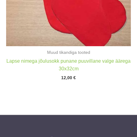
Muud tikandiga tooted
Lapse nimega jõulusokk punane puuvillane valge äärega
30x32cm
12,00
€