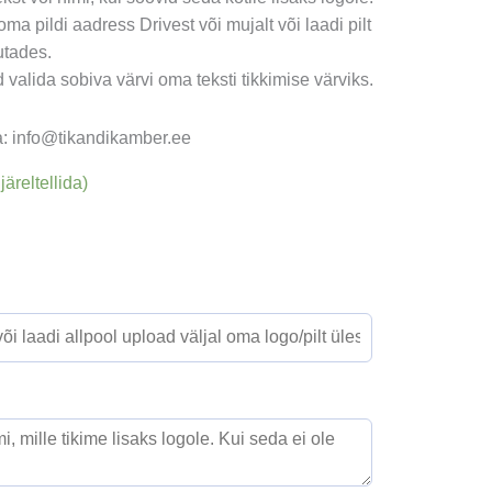
ma pildi aadress Drivest või mujalt või laadi pilt
utades.
 valida sobiva värvi oma teksti tikkimise värviks.
ta: info@tikandikamber.ee
järeltellida)