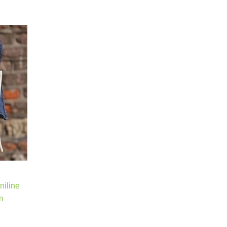
niline
m