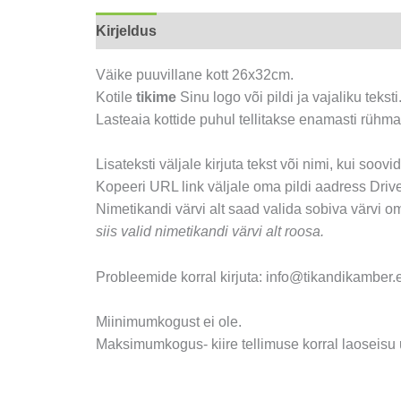
Kirjeldus
Arvustused (0)
Väike puuvillane kott 26x32cm.
Kotile
tikime
Sinu logo või pildi ja vajaliku teksti
Lasteaia kottide puhul tellitakse enamasti rühma
Lisateksti väljale kirjuta tekst või nimi, kui soovi
Kopeeri URL link väljale oma pildi aadress Drives
Nimetikandi värvi alt saad valida sobiva värvi om
siis valid nimetikandi värvi alt roosa.
Probleemide korral kirjuta: info@tikandikamber.
Miinimumkogust ei ole.
Maksimumkogus- kiire tellimuse korral laoseisu u