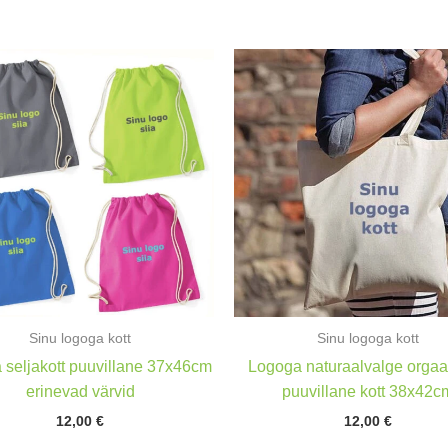
Sinu logoga kott
Sinu logoga kott
 seljakott puuvillane 37x46cm
Logoga naturaalvalge orgaa
erinevad värvid
puuvillane kott 38x42c
12,00
€
12,00
€