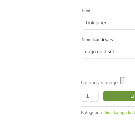
Font
Nimetikandi värv
Upload an image:
Logoga
L
väike
puuvillane
Kategooria:
Sinu logoga kot
kott
Navy
26x32cm