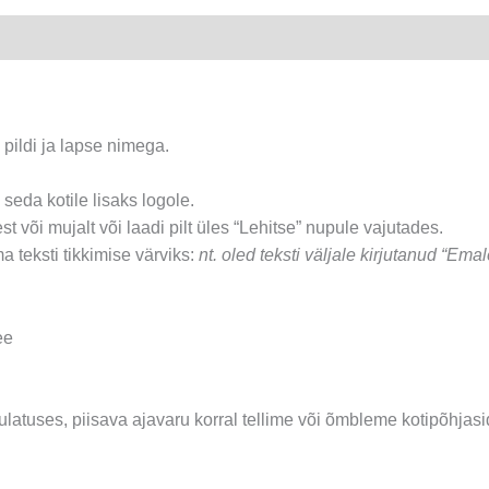
kogus
.
 pildi ja lapse nimega.
d seda kotile lisaks logole.
t või mujalt või laadi pilt üles “Lehitse” nupule vajutades.
a teksti tikkimise värviks:
nt. oled teksti väljale kirjutanud “Emal
ee
latuses, piisava ajavaru korral tellime või õmbleme kotipõhjasi