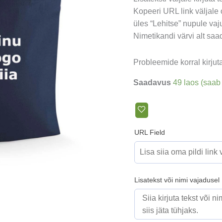
Kopeeri URL link väljale o
üles “Lehitse” nupule vaj
Nimetikandi värvi alt saad
Probleemide korral kirju
Saadavus
49 laos (saab 
URL Field
Lisatekst või nimi vajadusel