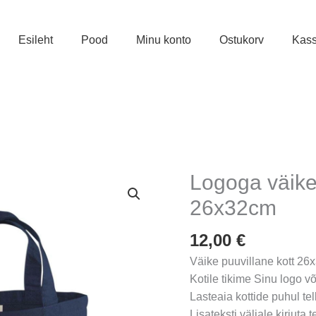
Esileht
Pood
Minu konto
Ostukorv
Kas
Logoga väike
26x32cm
12,00
€
Väike puuvillane kott 26
Kotile tikime Sinu logo või
Lasteaia kottide puhul te
Lisateksti väljale kirjuta 