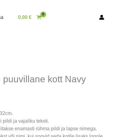
sa
0,00
€
 puuvillane kott Navy
x32cm.
 pildi ja vajaliku teksti.
llitakse enamasti rühma pildi ja lapse nimega.
tekst või nimi, kui soovid seda kotile lisaks logole.