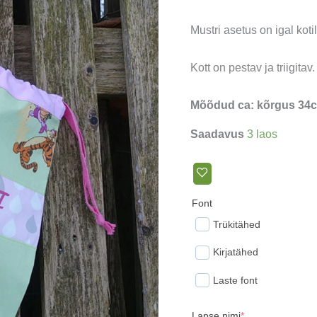
Mustri asetus on igal kotil
Kott on pestav ja triigita
Mõõdud ca: kõrgus 34cm
Saadavus
3 laos
Font
Trükitähed
Kirjatähed
Laste font
(required)
Lapse nimi
*