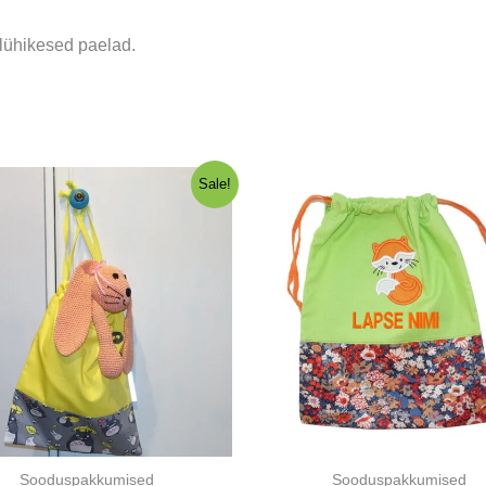
d lühikesed paelad.
Sale!
Sooduspakkumised
Sooduspakkumised