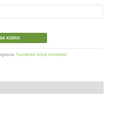
ISA KORVI
egooria:
Sussikotid kirjud nimelised