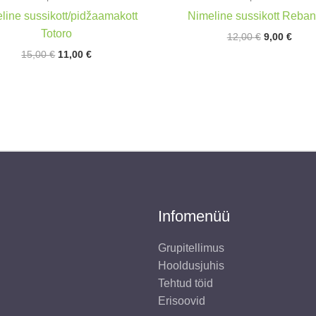
line sussikott/pidžaamakott
Nimeline sussikott Reban
Totoro
Algne
Prae
12,00
€
9,00
€
hind
hind
Algne
Praegune
15,00
€
11,00
€
oli:
on:
hind
hind
12,00 €.
9,00 
oli:
on:
15,00 €.
11,00 €.
Infomenüü
Grupitellimus
Hooldusjuhis
Tehtud töid
Erisoovid