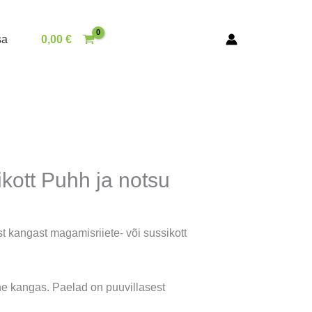
sa
0,00
€
kott Puhh ja notsu
t kangast magamisriiete- või sussikott
e kangas. Paelad on puuvillasest