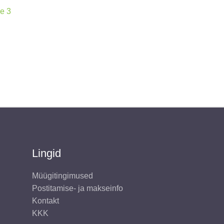
e 3
gune
€.
Lingid
Müügitingimused
Postitamise- ja makseinfo
Kontakt
KKK