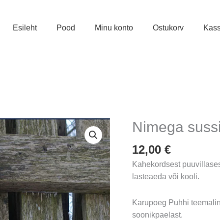
Esileht
Pood
Minu konto
Ostukorv
Kas
Nimega sussi
12,00
€
Kahekordsest puuvillases
lasteaeda või kooli.
Karupoeg Puhhi teemalin
soonikpaelast.