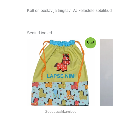
Kott on pestav ja triigitav. Väikelastele sobiliku
Seotud tooted
Sale!
Sooduspakkumised