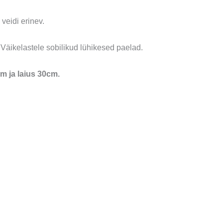
 veidi erinev.
v. Väikelastele sobilikud lühikesed paelad.
 ja laius 30cm.