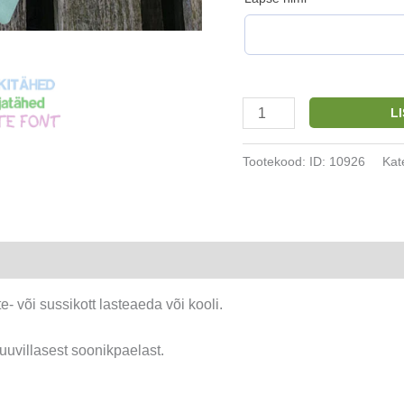
Nimega
L
sussikott
Puhh
Tootekood:
ID: 10926
Kat
ja
notsu
kogus
 või sussikott lasteaeda või kooli.
uvillasest soonikpaelast.