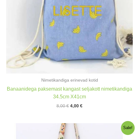
Nimetikandiga erinevad kotid
Banaanidega paksemast kangast seljakott nimetikandiga
34.5cm X41cm
Algne
Praegune
8,00
€
4,00
€
hind
hind
oli:
on:
8,00 €.
4,00 €.
Sale!