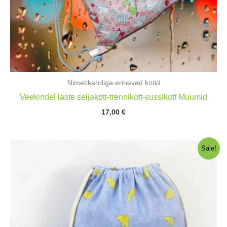
Nimetikandiga erinevad kotid
Veekindel laste seljakott-trennikott-sussikott Muumid
17,00
€
Sale!