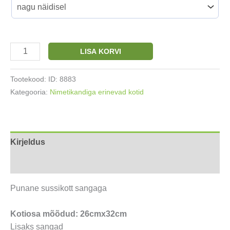
Nimega
LISA KORVI
sussikott
punane
Tootekood:
ID: 8883
26x32cm
Kategooria:
Nimetikandiga erinevad kotid
kogus
Kirjeldus
Lisainfo
Punane sussikott sangaga
Kotiosa mõõdud: 26cmx32cm
Lisaks sangad