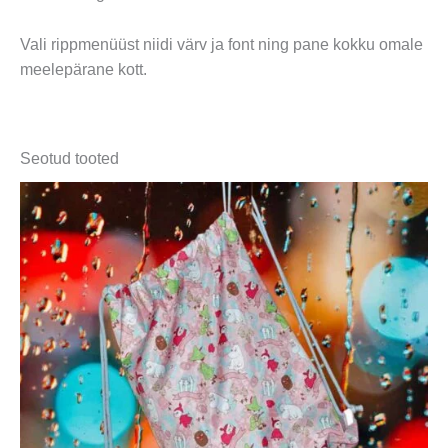
Vali rippmenüüst niidi värv ja font ning pane kokku omale
meelepärane kott.
Seotud tooted