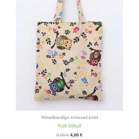
Nimetikandiga erinevad kotid
Kott öökull
Algne
Praegune
9,00
€
4,00
€