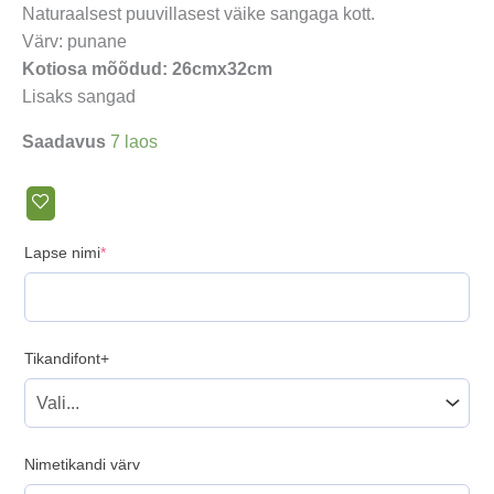
Naturaalsest puuvillasest väike sangaga kott.
Värv: punane
Kotiosa mõõdud: 26cmx32cm
Lisaks sangad
Saadavus
7 laos
(required)
Lapse nimi
*
Tikandifont+
Nimetikandi värv