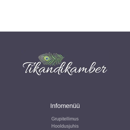
hind
hind
oli:
on:
9,00 €.
4,00 €.
Infomenüü
Grupitellimus
Hooldusjuhis