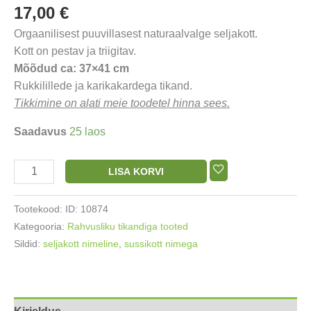
17,00
€
Orgaanilisest puuvillasest naturaalvalge seljakott.
Kott on pestav ja triigitav.
Mõõdud ca: 37×41 cm
Rukkilillede ja karikakardega tikand.
Tikkimine on alati meie toodetel hinna sees.
Saadavus
25 laos
Seljakott
LISA KORVI
puuvillane
rahvusliku
Tootekood:
ID: 10874
tikandi
Kategooria:
Rahvusliku tikandiga tooted
motiiviga
Sildid:
seljakott nimeline
,
sussikott nimega
rukkililled
ja
karikakrad
37x41cm