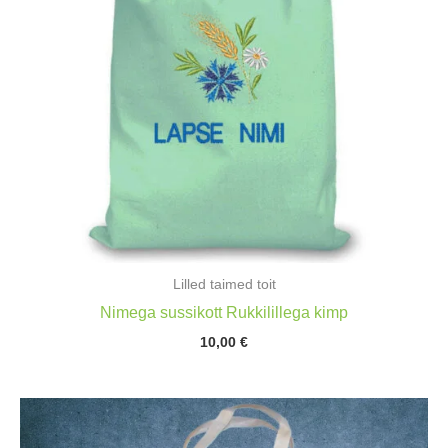
Lilled taimed toit
Nimega sussikott Rukkilillega kimp
10,00
€