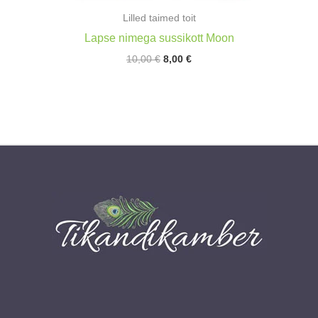
Lilled taimed toit
Lapse nimega sussikott Moon
Algne
Praegune
10,00
€
8,00
€
hind
hind
oli:
on:
10,00 €.
8,00 €.