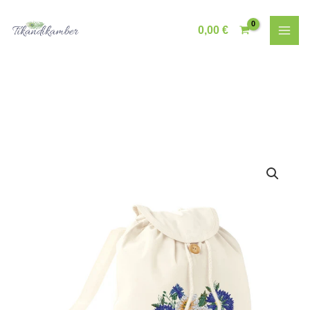
Skip
to
0,00
€
content