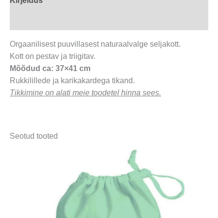
Kirjeldus
kogus
Arvustused (0)
Orgaanilisest puuvillasest naturaalvalge seljakott.
Kott on pestav ja triigitav.
Mõõdud ca: 37×41 cm
Rukkilillede ja karikakardega tikand.
Tikkimine on alati meie toodetel hinna sees.
Seotud tooted