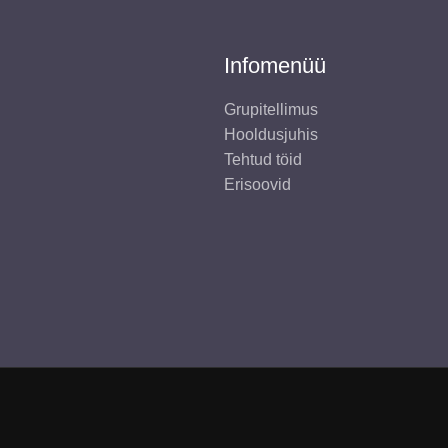
Infomenüü
Grupitellimus
Hooldusjuhis
Tehtud töid
Erisoovid