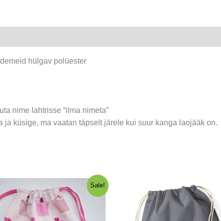
kogus
sademeid hülgav polüester
juta nime lahtrisse “ilma nimeta”
ga ja küsige, ma vaatan täpselt järele kui suur kanga laojääk on.
Sale!