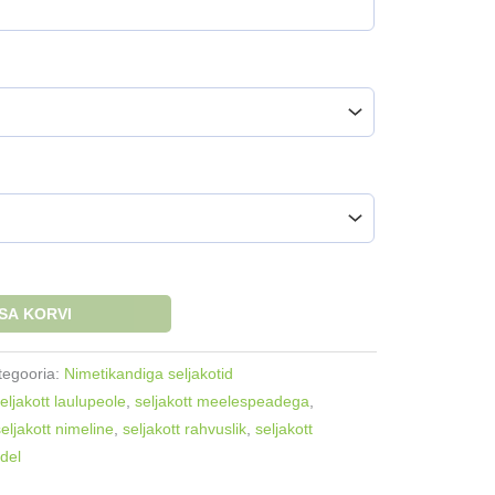
ISA KORVI
tegooria:
Nimetikandiga seljakotid
eljakott laulupeole
,
seljakott meelespeadega
,
seljakott nimeline
,
seljakott rahvuslik
,
seljakott
ndel