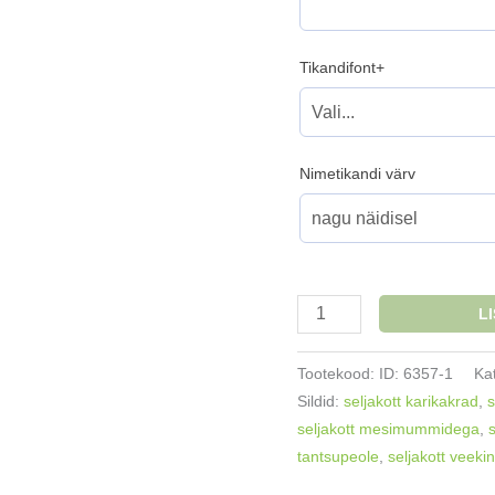
Tikandifont+
Nimetikandi värv
Seljakott
L
veekindel
nimetikandiga
Tootekood:
ID: 6357-1
Ka
rahvuslik
Sildid:
seljakott karikakrad
,
s
32x43cm
seljakott mesimummidega
,
erinevad
tantsupeole
,
seljakott veeki
valikud