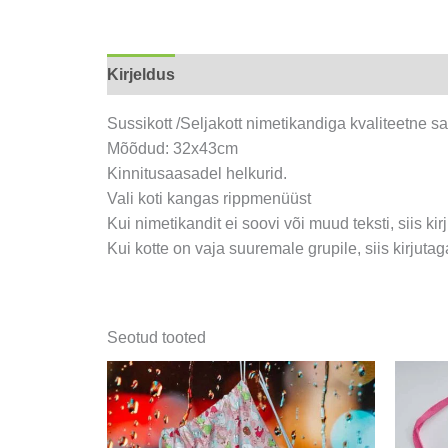
Kirjeldus
Lisainfo
Arvustused (0)
Sussikott /Seljakott nimetikandiga kvaliteetne 
Mõõdud: 32x43cm
Kinnitusaasadel helkurid.
Vali koti kangas rippmenüüst
Kui nimetikandit ei soovi või muud teksti, siis kir
Kui kotte on vaja suuremale grupile, siis kirjuta
Seotud tooted