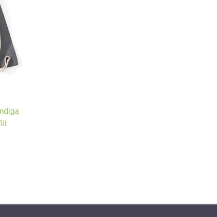
andiga
it