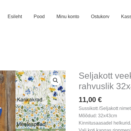
Esileht
Pood
Minu konto
Ostukorv
Kas
Seljakott vee
rahvuslik 32
11,00
€
Sussikott /Seljakott nim
Mõõdud: 32x43cm
Kinnitusaasadel helkurid
Vali koti kangas rippmen