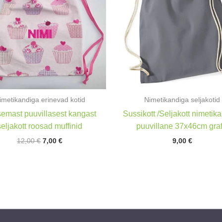
imetikandiga erinevad kotid
Nimetikandiga seljakotid
emast puuvillasest kangast
Sussikott /Seljakott nimetik
seljakott roosad muffinid
puuvillane 37x46cm grafi
Algne
Praegune
12,00
€
7,00
€
9,00
€
hind
hind
oli:
on:
12,00 €.
7,00 €.