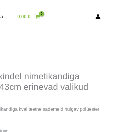
sa
0,00
€
kindel nimetikandiga
x43cm erinevad valikud
etikandiga kvaliteetne sademeid hülgav polüester
.
üüst