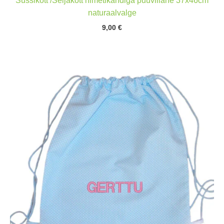
Sussikott /Seljakott nimetikandiga puuvillane 37x46cm
naturaalvalge
9,00
€