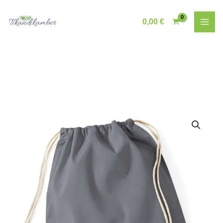
Skip
to
0,00
€
content