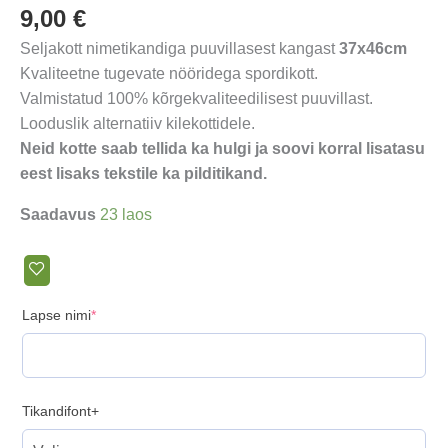
9,00
€
Seljakott nimetikandiga puuvillasest kangast
37x46cm
Kvaliteetne tugevate nööridega spordikott.
Valmistatud 100% kõrgekvaliteedilisest puuvillast.
Looduslik alternatiiv kilekottidele.
Neid kotte saab tellida ka hulgi ja soovi korral lisatasu
eest lisaks tekstile ka pilditikand.
Saadavus
23 laos
(required)
Lapse nimi
*
Tikandifont+