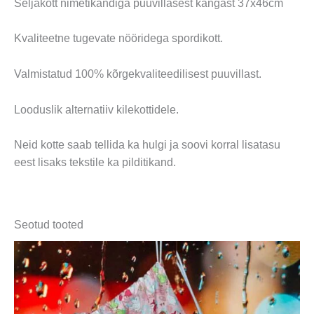
Seljakott nimetikandiga puuvillasest kangast 37x46cm
Kvaliteetne tugevate nööridega spordikott.
Valmistatud 100% kõrgekvaliteedilisest puuvillast.
Looduslik alternatiiv kilekottidele.
Neid kotte saab tellida ka hulgi ja soovi korral lisatasu
eest lisaks tekstile ka pilditikand.
Seotud tooted