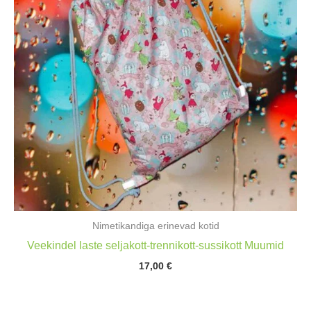
Nimetikandiga erinevad kotid
Veekindel laste seljakott-trennikott-sussikott Muumid
17,00
€