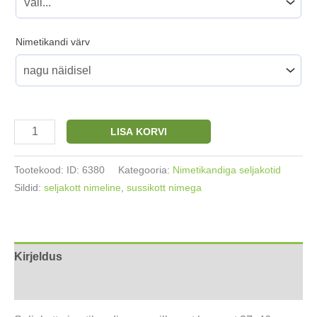
Nimetikandi värv
Sussikott
LISA KORVI
/Seljakott
nimetikandiga
Tootekood:
ID: 6380
Kategooria:
Nimetikandiga seljakotid
puuvillane
Sildid:
seljakott nimeline
,
sussikott nimega
37x46cm
grafiit
kogus
Kirjeldus
Arvustused (0)