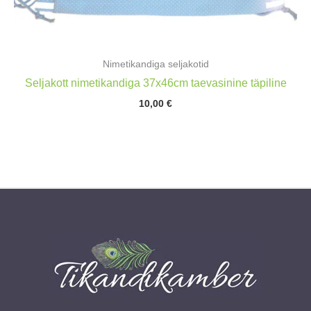
Nimetikandiga seljakotid
Seljakott nimetikandiga 37x46cm taevasinine täpiline
10,00
€