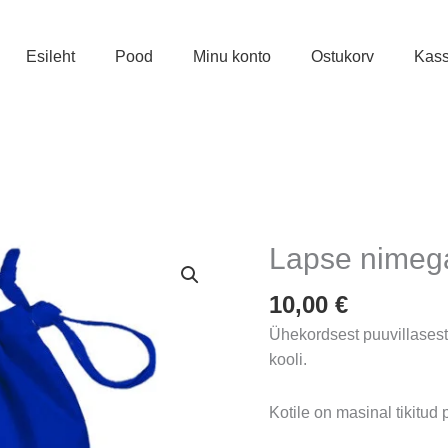
Esileht
Pood
Minu konto
Ostukorv
Kas
Lapse nimega
10,00
€
Ühekordsest puuvillasest
kooli.
Kotile on masinal tikitud p