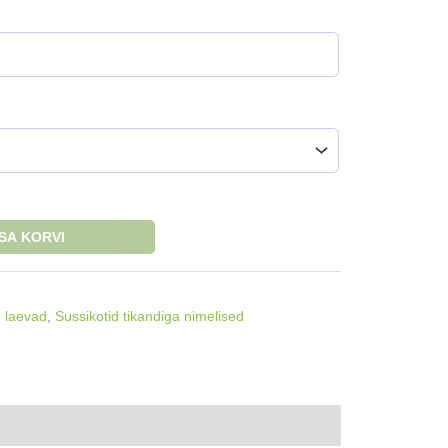
ISA KORVI
 laevad
,
Sussikotid tikandiga nimelised