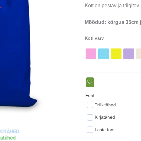
Kott on pestav ja triigita
Mõõdud: kõrgus 35cm j
Koti värv
Font
Trükitähed
Kirjatähed
Laste font