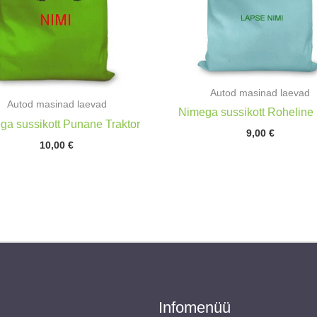
Autod masinad laevad
Autod masinad laevad
Nimega sussikott Roheline 
ga sussikott Punane Traktor
9,00
€
10,00
€
Infomenüü