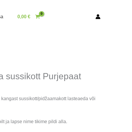
sa
0,00
€
 sussikott Purjepaat
 kangast sussikott/pidžaamakott lasteaeda või
ilt ja lapse nime tikime pildi alla.