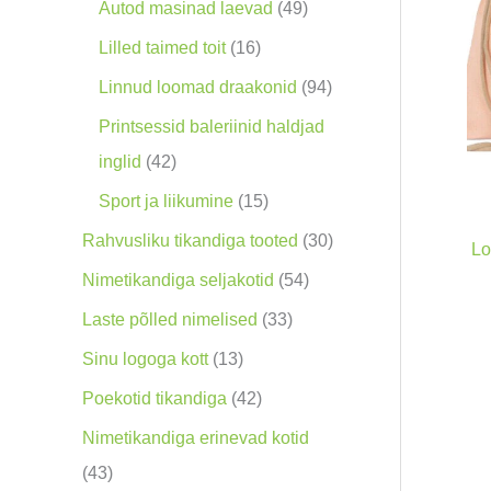
o
9
4
Autod masinad laevad
49
o
0
9
1
Lilled taimed toit
16
d
t
t
6
9
Linnud loomad draakonid
94
e
o
o
t
4
Printsessid baleriinid haldjad
t
o
o
o
t
4
inglid
42
d
d
o
o
2
1
Sport ja liikumine
15
e
e
d
o
t
5
3
Rahvusliku tikandiga tooted
30
Lo
t
t
e
d
o
t
0
5
Nimetikandiga seljakotid
54
t
e
o
o
t
4
3
Laste põlled nimelised
33
t
d
o
o
t
3
1
Sinu logoga kott
13
e
d
o
o
t
3
4
Poekotid tikandiga
42
t
e
d
o
o
t
2
Nimetikandiga erinevad kotid
t
e
d
o
o
t
4
43
t
e