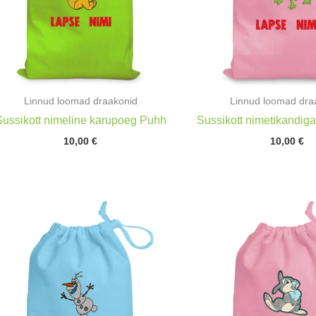
Linnud loomad draakonid
Linnud loomad dra
Sussikott nimeline karupoeg Puhh
Sussikott nimetikandi
10,00
€
10,00
€