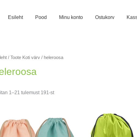
Esileht
Pood
Minu konto
Ostukorv
Kas
leht
/ Toote Koti värv / heleroosa
eleroosa
Sorditud
tan 1–21 tulemust 191-st
uusimate
järgi