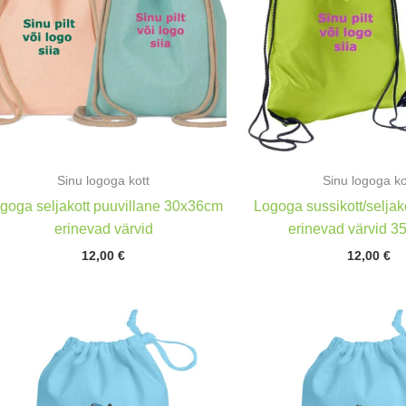
Sinu logoga kott
Sinu logoga ko
goga seljakott puuvillane 30x36cm
Logoga sussikott/seljak
erinevad värvid
erinevad värvid 
12,00
€
12,00
€