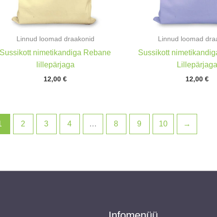
Linnud loomad draakonid
Linnud loomad dra
Sussikott nimetikandiga Rebane
Sussikott nimetikandig
lillepärjaga
Lillepärjag
12,00
€
12,00
€
1
2
3
4
…
8
9
10
→
Infomenüü