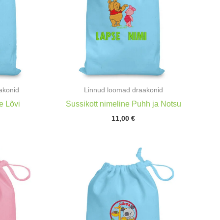
akonid
Linnud loomad draakonid
e Lõvi
Sussikott nimeline Puhh ja Notsu
11,00
€