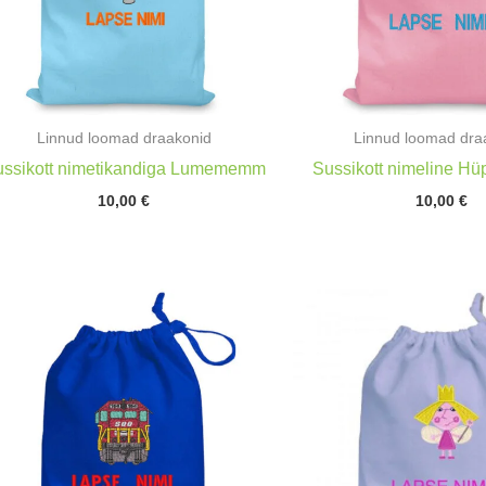
Linnud loomad draakonid
Linnud loomad dra
ssikott nimetikandiga Lumememm
Sussikott nimeline H
10,00
€
10,00
€