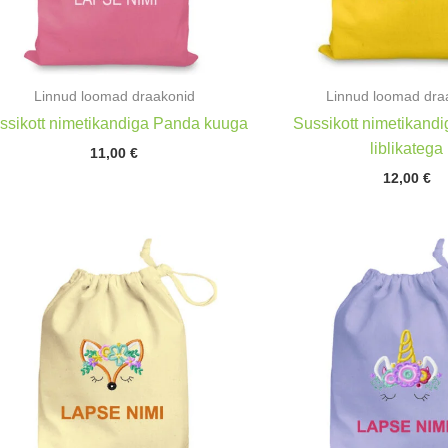
Linnud loomad draakonid
Linnud loomad dra
ssikott nimetikandiga Panda kuuga
Sussikott nimetikandi
liblikatega
11,00
€
12,00
€