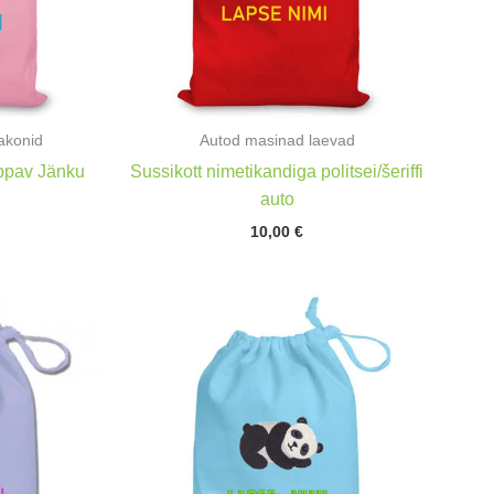
akonid
Autod masinad laevad
üppav Jänku
Sussikott nimetikandiga politsei/šeriffi
auto
10,00
€