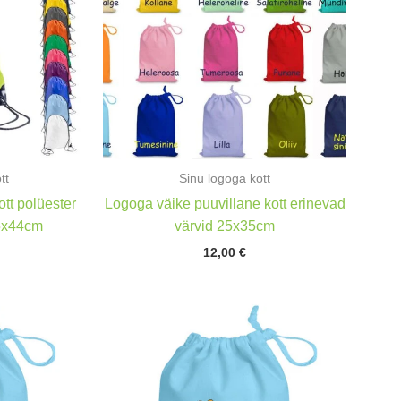
tt
Sinu logoga kott
ott polüester
Logoga väike puuvillane kott erinevad
35x44cm
värvid 25x35cm
12,00
€