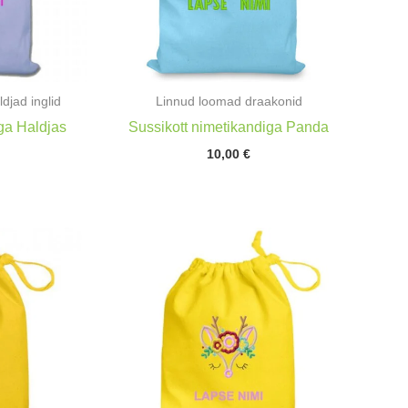
ldjad inglid
Linnud loomad draakonid
ga Haldjas
Sussikott nimetikandiga Panda
10,00
€