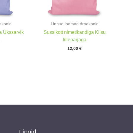
akonid
Linnud loomad draakonid
a Ükssarvik
Sussikott nimetikandiga Kiisu
a
lillepärjaga
12,00
€
Lingid