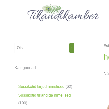
Skip
to
content
Esi
O
t
h
s
Kategooriad
i
Näi
n
g
6
Sussikotid kirjud nimelised
62
2
Sussikotid tikandiga nimelised
t
1
190