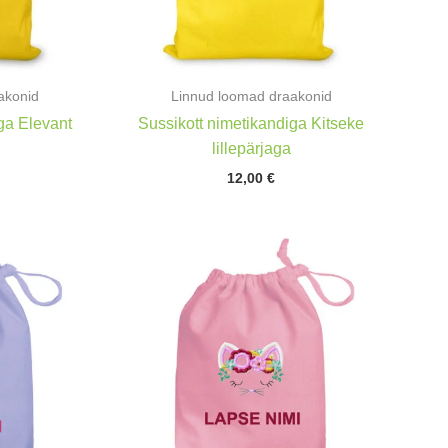
akonid
Linnud loomad draakonid
ga Elevant
Sussikott nimetikandiga Kitseke
lillepärjaga
12,00
€