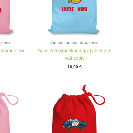
akonid
Linnud loomad draakonid
ga Kameeleon
Sussikott nimetikandiga Tähtkujud-
vali sobiv
10,00
€