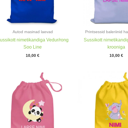
Autod masinad laevad
Printsessid baleriinid ha
ussikott nimetikandiga Vedur/rong
Sussikott nimetikandi
Soo Line
krooniga
10,00
€
10,00
€