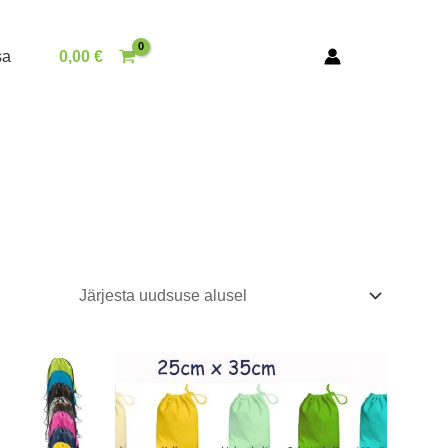
sa
0,00
€