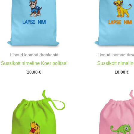
Linnud loomad draakonid
Linnud loomad dra
Sussikott nimeline Koer politsei
Sussikott nimelin
10,00
€
10,00
€