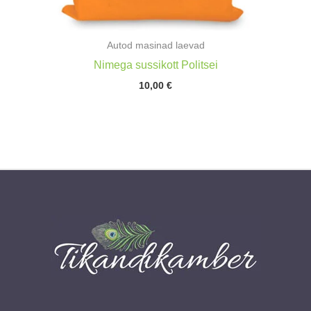
Autod masinad laevad
Nimega sussikott Politsei
10,00
€