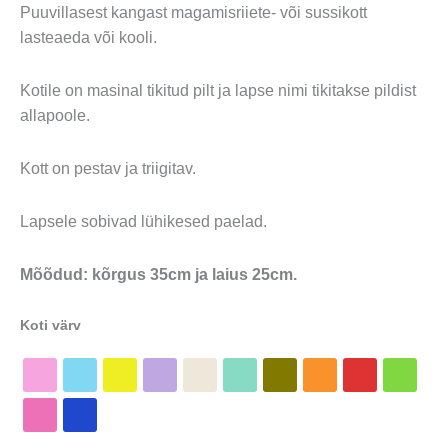
Puuvillasest kangast magamisriiete- või sussikott
lasteaeda või kooli.
Kotile on masinal tikitud pilt ja lapse nimi tikitakse pildist
allapoole.
Kott on pestav ja triigitav.
Lapsele sobivad lühikesed paelad.
Mõõdud: kõrgus 35cm ja laius 25cm.
Koti värv