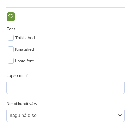
Font
Trükitähed
Kirjatähed
Laste font
(required)
Lapse nimi
*
Nimetikandi värv