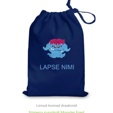
Linnud loomad draakonid
Nimega sussikott Monster Fred