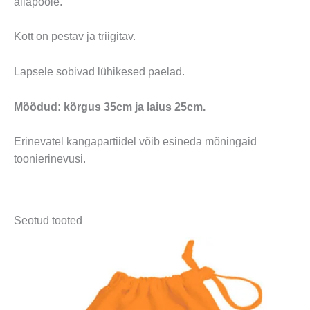
allapoole.
Kott on pestav ja triigitav.
Lapsele sobivad lühikesed paelad.
Mõõdud: kõrgus 35cm ja laius 25cm.
Erinevatel kangapartiidel võib esineda mõningaid
toonierinevusi.
Seotud tooted