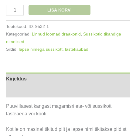
Sussikott
LISA KORVI
nimetikandiga
Elevant
Tootekood:
ID: 9532-1
liblikatega
Kategooriad:
Linnud loomad draakonid
,
Sussikotid tikandiga
kogus
nimelised
Sildid:
lapse nimega sussikott
,
lastekaubad
Kirjeldus
Lisainfo
Puuvillasest kangast magamisriiete- või sussikott
lasteaeda või kooli.
Kotile on masinal tikitud pilt ja lapse nimi tikitakse pildist