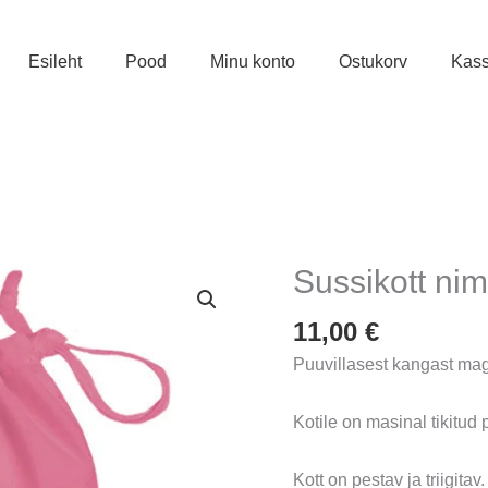
Esileht
Pood
Minu konto
Ostukorv
Kas
Sussikott ni
11,00
€
Puuvillasest kangast maga
Kotile on masinal tikitud p
Kott on pestav ja triigitav.