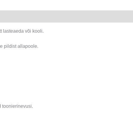
t lasteaeda või kooli.
se pildist allapoole.
 toonierinevusi.