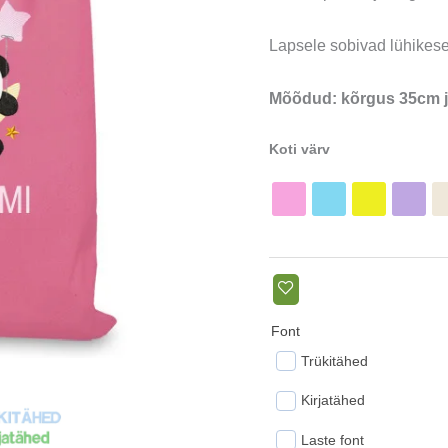
Lapsele sobivad lühikes
Mõõdud: kõrgus 35cm j
Koti värv
Font
Trükitähed
Kirjatähed
Laste font