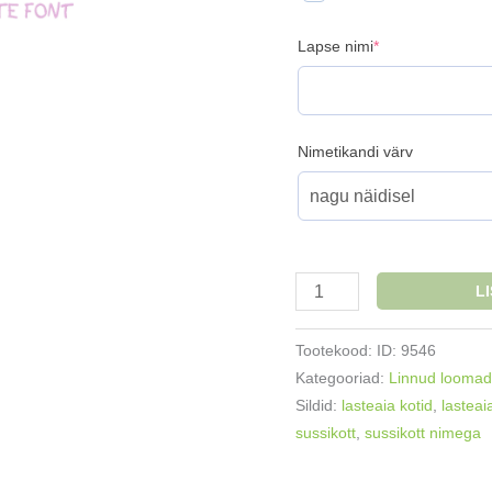
(required)
Lapse nimi
*
Nimetikandi värv
Sussikott
L
nimetikandiga
Panda
Tootekood:
ID: 9546
kuuga
Kategooriad:
Linnud loomad
kogus
Sildid:
lasteaia kotid
,
lasteai
sussikott
,
sussikott nimega