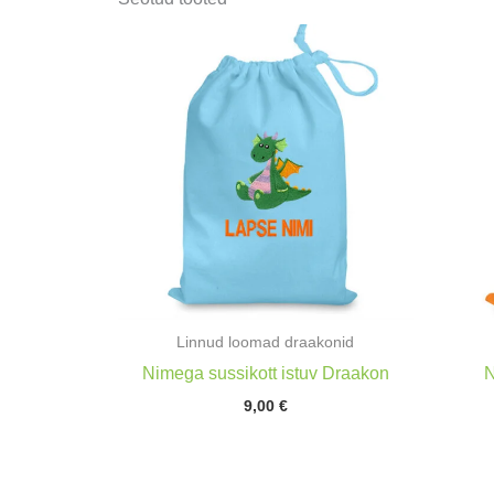
Linnud loomad draakonid
Nimega sussikott istuv Draakon
N
9,00
€