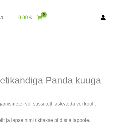
sa
0,00
€
metikandiga Panda kuuga
misriiete- või sussikott lasteaeda või kooli.
ilt ja lapse nimi tikitakse pildist allapoole.