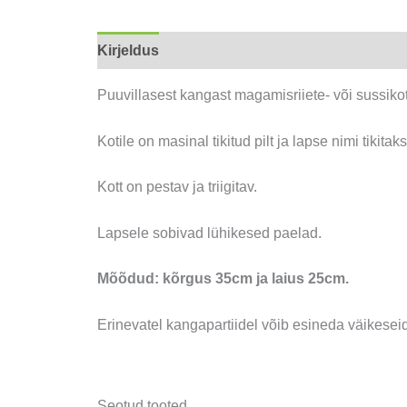
Kirjeldus
Lisainfo
Puuvillasest kangast magamisriiete- või sussikot
Kotile on masinal tikitud pilt ja lapse nimi tikitak
Kott on pestav ja triigitav.
Lapsele sobivad lühikesed paelad.
Mõõdud: kõrgus 35cm ja laius 25cm.
Erinevatel kangapartiidel võib esineda väikeseid
Seotud tooted