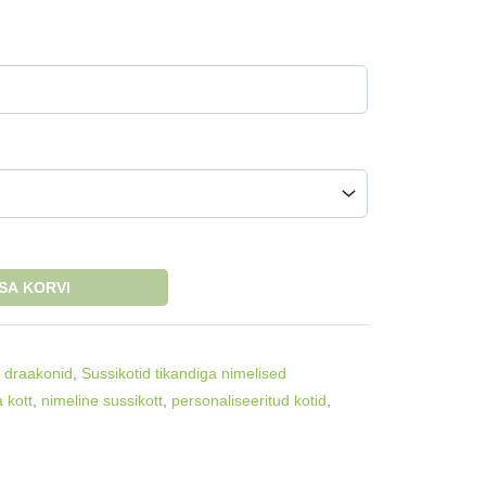
ISA KORVI
 draakonid
,
Sussikotid tikandiga nimelised
a kott
,
nimeline sussikott
,
personaliseeritud kotid
,