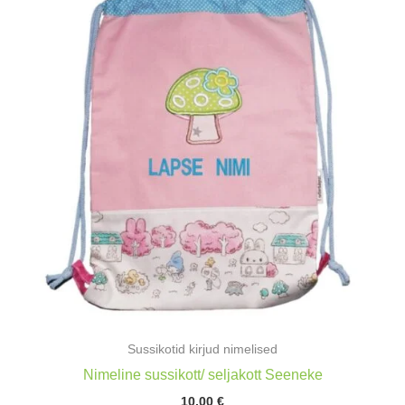
Sussikotid kirjud nimelised
Nimeline sussikott/ seljakott Seeneke
10,00
€