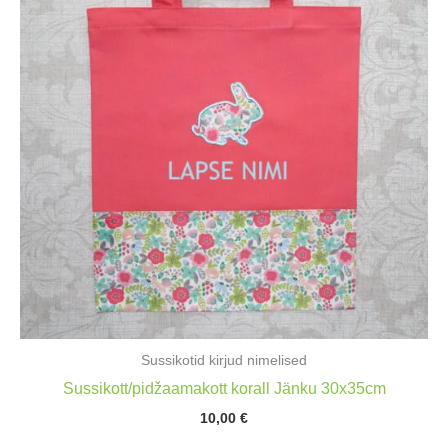
Sussikotid kirjud nimelised
Sussikott/pidžaamakott korall Jänku 30x35cm
10,00
€