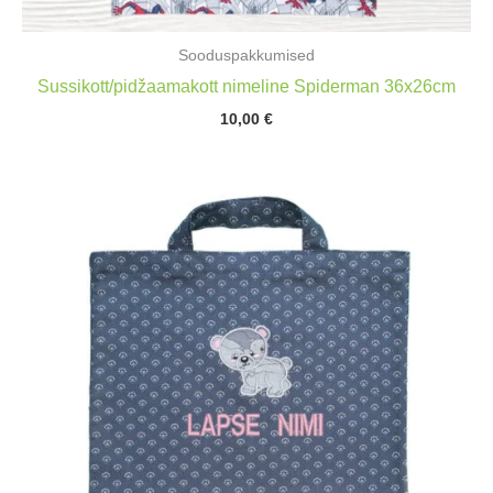
Sooduspakkumised
Sussikott/pidžaamakott nimeline Spiderman 36x26cm
10,00
€