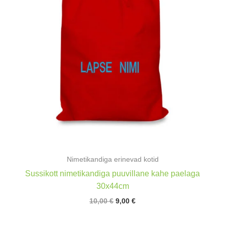
Nimetikandiga erinevad kotid
Sussikott nimetikandiga puuvillane kahe paelaga
30x44cm
Algne
Praegune
10,00
€
9,00
€
hind
hind
oli:
on: