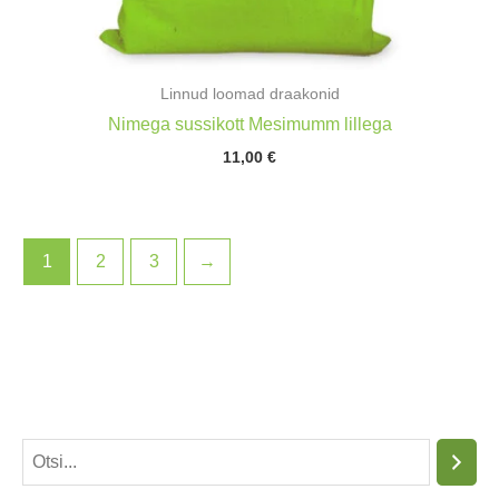
Linnud loomad draakonid
Nimega sussikott Mesimumm lillega
11,00
€
1
2
3
→
O
t