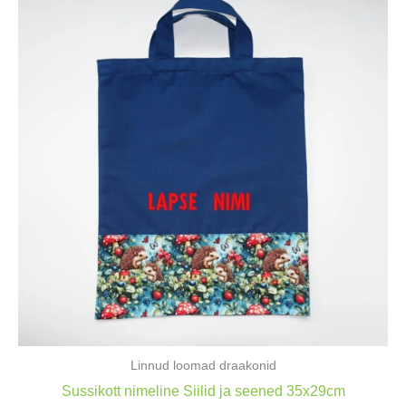
Linnud loomad draakonid
Sussikott nimeline Siilid ja seened 35x29cm