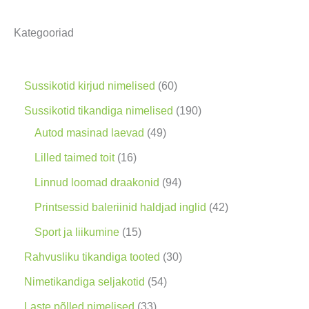
s
Kategooriad
i
n
g
6
Sussikotid kirjud nimelised
60
0
1
Sussikotid tikandiga nimelised
190
t
4
9
Autod masinad laevad
49
o
9
0
1
Lilled taimed toit
16
o
t
t
6
9
Linnud loomad draakonid
94
d
o
o
t
4
4
Printsessid baleriinid haldjad inglid
42
e
o
o
o
t
2
1
Sport ja liikumine
15
t
d
d
o
o
t
5
3
Rahvusliku tikandiga tooted
30
e
e
d
o
o
t
0
5
Nimetikandiga seljakotid
54
t
t
e
d
o
o
t
4
3
Laste põlled nimelised
33