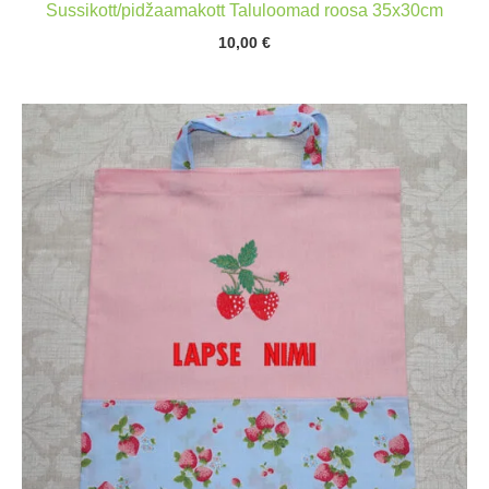
Sussikott/pidžaamakott Taluloomad roosa 35x30cm
10,00
€