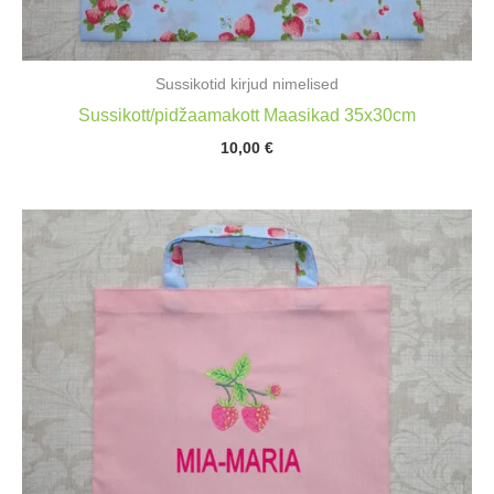
Sussikotid kirjud nimelised
Sussikott/pidžaamakott Maasikad 35x30cm
10,00
€