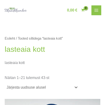
Skip
to
0,00
€
content
Esileht
/ Tooted siltidega “lasteaia kott”
lasteaia kott
lasteaia kott
Sorditud
Näitan 1–21 tulemust 43-st
uusimate
järgi