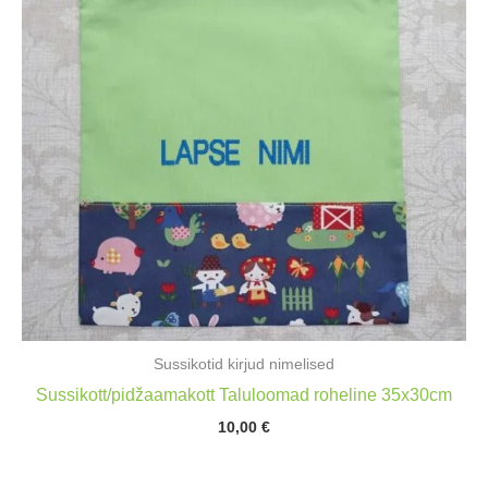
Sussikotid kirjud nimelised
Sussikott/pidžaamakott Taluloomad roheline 35x30cm
10,00
€