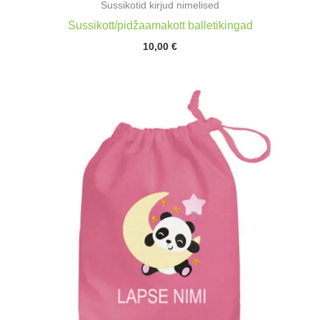
Sussikotid kirjud nimelised
Sussikott/pidžaamakott balletikingad
10,00
€