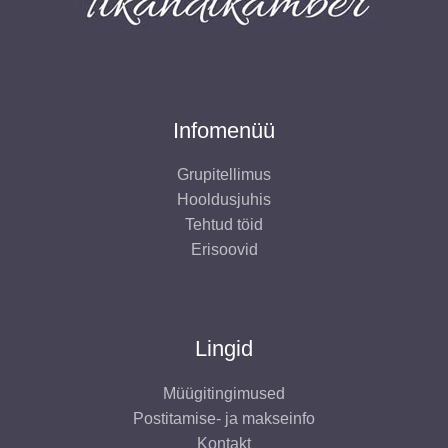
t
Infomenüü
Grupitellimus
Hooldusjuhis
Tehtud töid
Erisoovid
Lingid
Müügitingimused
Postitamise- ja makseinfo
Kontakt