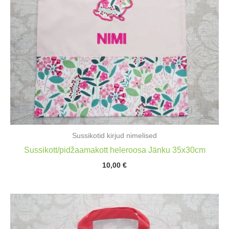
Sussikotid kirjud nimelised
Sussikott/pidžaamakott heleroosa Jänku 35x30cm
10,00
€