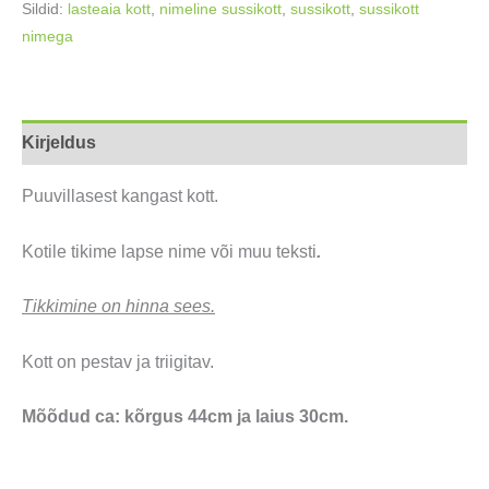
Sildid:
lasteaia kott
,
nimeline sussikott
,
sussikott
,
sussikott
30x44cm
nimega
kogus
Kirjeldus
Puuvillasest kangast kott.
Kotile tikime lapse nime või muu teksti
.
Tikkimine on hinna sees.
Kott on pestav ja triigitav.
Mõõdud ca: kõrgus 44cm ja laius 30cm.