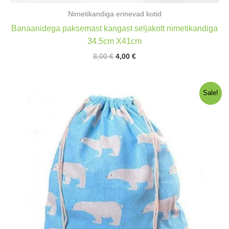
Nimetikandiga erinevad kotid
Banaanidega paksemast kangast seljakott nimetikandiga
34.5cm X41cm
Algne
Praegune
8,00
€
4,00
€
hind
hind
oli:
on:
8,00 €.
4,00 €.
Sale!