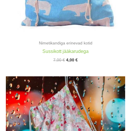
Nimetikandiga erinevad kotid
Sussikott jääkarudega
Algne
Praegune
7,00
€
4,00
€
hind
hind
oli:
on:
7,00 €.
4,00 €.