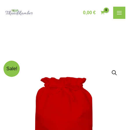
Skip
to
0,00
€
content
Sale!