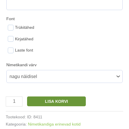
Font
Trükitähed
Kirjatähed
Laste font
Nimetikandi värv
Sussikott
LISA KORVI
nimetikandiga
puuvillane
Tootekood:
ID: 8411
kahe
Kategooria:
Nimetikandiga erinevad kotid
paelaga