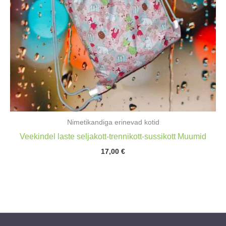
Nimetikandiga erinevad kotid
Veekindel laste seljakott-trennikott-sussikott Muumid
17,00
€