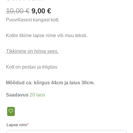
Algne
Praegune
10,00
€
9,00
€
hind
hind
Puuvillasest kangast kott.
oli:
on:
10,00 €.
9,00 €.
Kotile tikime lapse nime või muu teksti
.
Tikkimine on hinna sees.
Kott on pestav ja triigitav.
Mõõdud ca: kõrgus 44cm ja laius 30cm.
Saadavus
20 laos
(required)
Lapse nimi
*