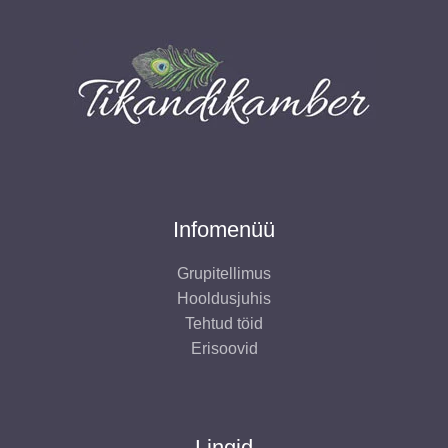
Infomenüü
Grupitellimus
Hooldusjuhis
Tehtud töid
Erisoovid
Lingid