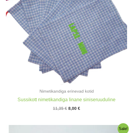
Nimetikandiga erinevad kotid
Sussikott nimetikandiga linane siniseruuduline
Algne
Praegune
11,35
€
8,00
€
hind
hind
oli:
on:
11,35 €.
8,00 €.
Sale!