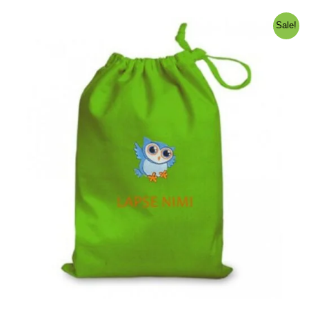
oli:
on:
10,00 €.
5,00 €.
Sale!