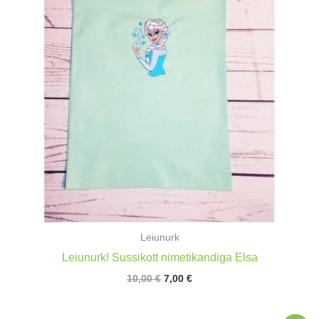
Leiunurk
Leiunurk! Sussikott nimetikandiga Elsa
Algne
Praegune
10,00
€
7,00
€
hind
hind
oli:
on:
10,00 €.
7,00 €.