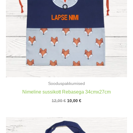
Sooduspakkumised
Nimeline sussikott Rebasega 34cmx27cm
Algne
Praegune
12,00
€
10,00
€
hind
hind
oli:
on:
12,00 €.
10,00 €.