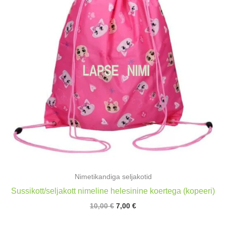
Nimetikandiga seljakotid
Sussikott/seljakott nimeline helesinine koertega (kopeeri)
Algne
Praegune
10,00
€
7,00
€
hind
hind
oli:
on: