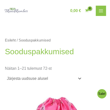
Skip
to
0,00
€
content
Esileht
/ Sooduspakkumised
Sooduspakkumised
Sorditud
Näitan 1–21 tulemust 72-st
uusimate
järgi
Sale!