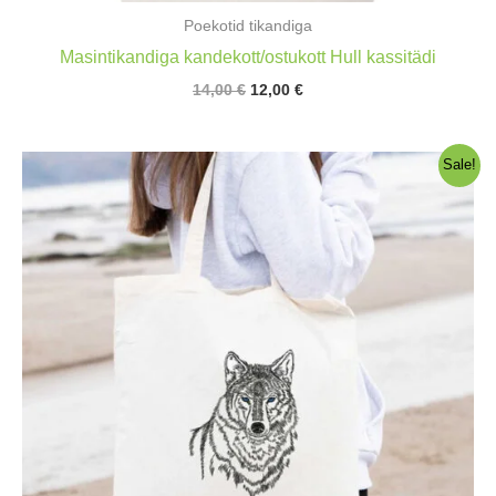
Poekotid tikandiga
Masintikandiga kandekott/ostukott Hull kassitädi
Algne
Praegune
14,00
€
12,00
€
hind
hind
oli:
on:
14,00 €.
12,00 €.
Sale!