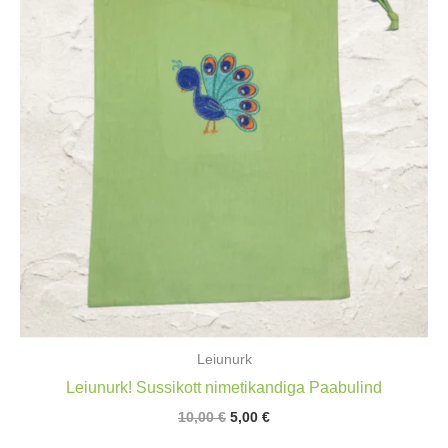
Leiunurk
Leiunurk! Sussikott nimetikandiga Paabulind
Algne
Praegune
10,00
€
5,00
€
hind
hind