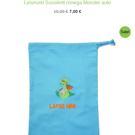
Leiunurk! Sussikott nimega Monster auto
Algne
Praegune
10,00
€
7,00
€
hind
hind
oli:
on:
10,00 €.
7,00 €.
Sale!