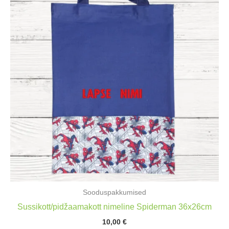
Sooduspakkumised
Sussikott/pidžaamakott nimeline Spiderman 36x26cm
10,00
€