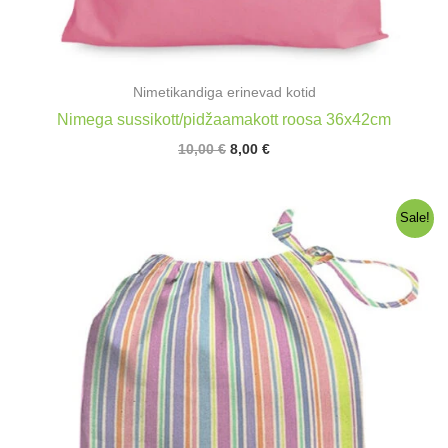
Nimetikandiga erinevad kotid
Nimega sussikott/pidžaamakott roosa 36x42cm
Algne
Praegune
10,00
€
8,00
€
hind
hind
oli:
on:
10,00 €.
8,00 €.
Sale!