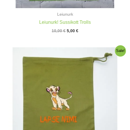
Leiunurk
Leiunurk! Sussikott Trolls
Algne
Praegune
10,00
€
5,00
€
hind
hind
oli:
on:
10,00 €.
5,00 €.
Sale!