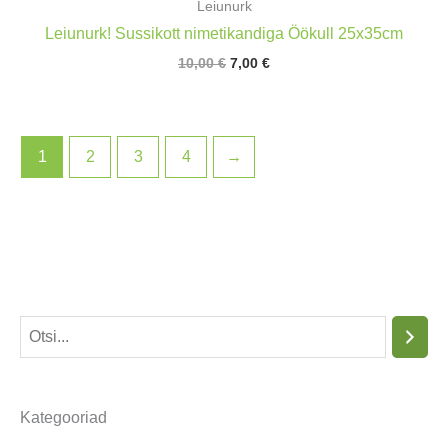
Leiunurk
Leiunurk! Sussikott nimetikandiga Öökull 25x35cm
Algne
Praegune
10,00
€
7,00
€
hind
hind
oli:
on:
10,00 €.
7,00 €.
1
2
3
4
→
O
t
s
Kategooriad
i