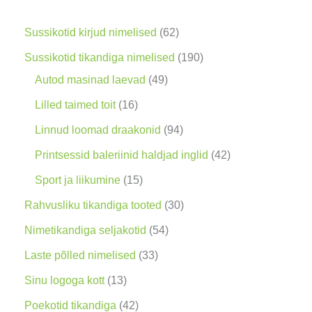
n
g
6
Sussikotid kirjud nimelised
62
2
1
Sussikotid tikandiga nimelised
190
t
4
9
Autod masinad laevad
49
o
9
0
1
Lilled taimed toit
16
o
t
t
6
9
Linnud loomad draakonid
94
d
o
o
t
4
4
Printsessid baleriinid haldjad inglid
42
e
o
o
o
t
2
1
Sport ja liikumine
15
t
d
d
o
o
t
5
3
Rahvusliku tikandiga tooted
30
e
e
d
o
o
t
0
5
Nimetikandiga seljakotid
54
t
t
e
d
o
o
t
4
3
Laste põlled nimelised
33
t
e
d
o
o
t
3
1
Sinu logoga kott
13
t
e
d
o
o
t
3
4
Poekotid tikandiga
42
t