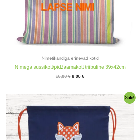
Nimetikandiga erinevad kotid
Nimega sussikott/pidžaamakott triibuline 39x42cm
Algne
Praegune
10,00
€
8,00
€
hind
hind
oli:
on:
10,00 €.
8,00 €.
Sale!