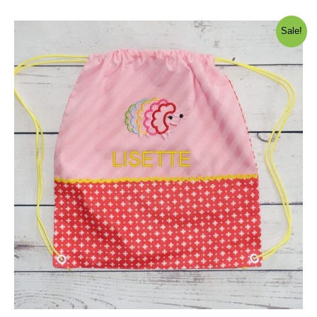
oli:
on:
10,00 €.
8,00 €.
Sale!