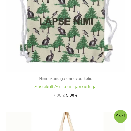
Nimetikandiga erinevad kotid
Sussikott /Seljakott jänkudega
Algne
Praegune
7,00
€
5,00
€
hind
hind
oli:
on:
7,00 €.
5,00 €.
Sale!