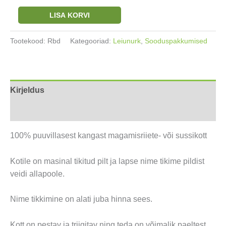
Leiunurk!
LISA KORVI
Sussikott
nimega
Tootekood:
Rbd
Kategooriad:
Leiunurk
,
Sooduspakkumised
Draakon
kogus
Kirjeldus
Arvustused (0)
100% puuvillasest kangast magamisriiete- või sussikott
Kotile on masinal tikitud pilt ja lapse nime tikime pildist
veidi allapoole.
Nime tikkimine on alati juba hinna sees.
Kott on pestav ja triigitav ning teda on võimalik paeltest