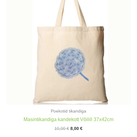
Poekotid tikandiga
Masintikandiga kandekott Võilill 37x42cm
Algne
Praegune
10,00
€
8,00
€
hind
hind