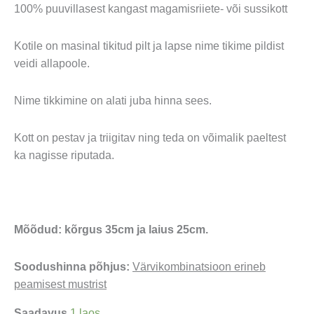
hind
hind
100% puuvillasest kangast magamisriiete- või sussikott
oli:
on:
10,00 €.
5,00 €.
Kotile on masinal tikitud pilt ja lapse nime tikime pildist
veidi allapoole.
Nime tikkimine on alati juba hinna sees.
Kott on pestav ja triigitav ning teda on võimalik paeltest
ka nagisse riputada.
Mõõdud: kõrgus 35cm ja laius 25cm.
Soodushinna põhjus:
Värvikombinatsioon erineb
peamisest mustrist
Saadavus
1 laos