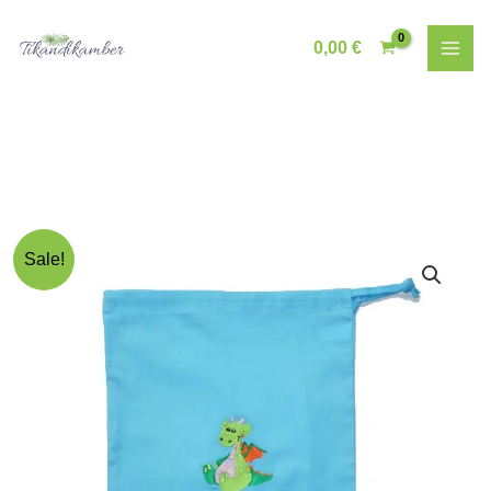
Skip
to
0,00
€
content
Sale!