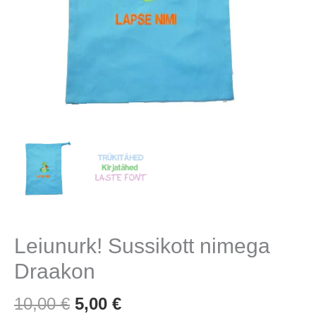
Leiunurk! Sussikott nimega
Draakon
Algne
Praegune
10,00
€
5,00
€