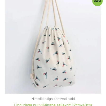
Sale!
Nimetikandiga erinevad kotid
Lindudega puuvill/linane seljakott 32cmx40cm