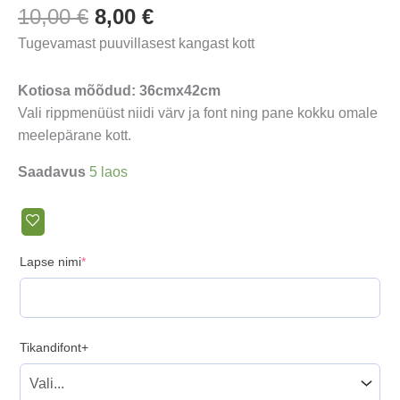
Algne
Praegune
10,00
€
8,00
€
hind
hind
Tugevamast puuvillasest kangast kott
oli:
on:
10,00 €.
8,00 €.
Kotiosa mõõdud: 36cmx42cm
Vali rippmenüüst niidi värv ja font ning pane kokku omale
meelepärane kott.
Saadavus
5 laos
(required)
Lapse nimi
*
Tikandifont+