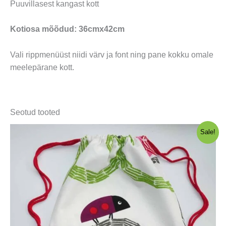
Puuvillasest kangast kott
Kotiosa mõõdud: 36cmx42cm
Vali rippmenüüst niidi värv ja font ning pane kokku omale
meelepärane kott.
Seotud tooted
Sale!