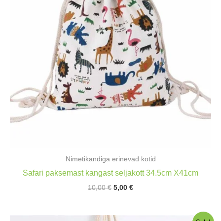
Nimetikandiga erinevad kotid
Safari paksemast kangast seljakott 34.5cm X41cm
Algne
Praegune
10,00
€
5,00
€
hind
hind
oli:
on:
10,00 €.
5,00 €.