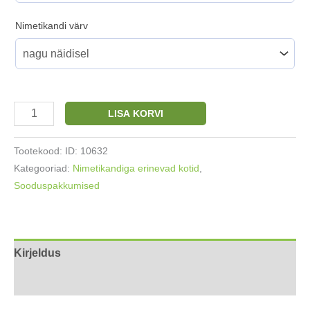
Nimetikandi värv
Nimega
LISA KORVI
sussikott/pidžaamakott
roosa
Tootekood:
ID: 10632
36x42cm
Kategooriad:
Nimetikandiga erinevad kotid
,
kogus
Sooduspakkumised
Kirjeldus
Lisainfo