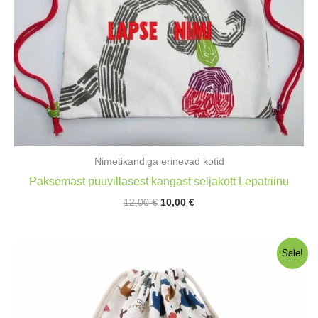
Nimetikandiga erinevad kotid
Paksemast puuvillasest kangast seljakott Lepatriinu
Algne
Praegune
12,00
€
10,00
€
hind
hind
oli:
on:
12,00 €.
10,00 €.
Sale!