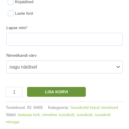
Kirjatähed
Laste font
(required)
Lapse nimi
*
Nimetikandi värv
Nimeline
LISA KORVI
sussikott/
seljakott
Tootekood:
ID: 9468
Kategooria:
Sussikotid kirjud nimelised
Seeneke
Sildid:
lasteaia kott
,
nimeline sussikott
,
sussikott
,
sussikott
kogus
nimega