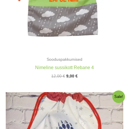
Sooduspakkumised
Nimeline sussikott Rebane 4
Algne
Praegune
12,00
€
9,00
€
hind
hind
oli:
on:
12,00 €.
9,00 €.
Sale!