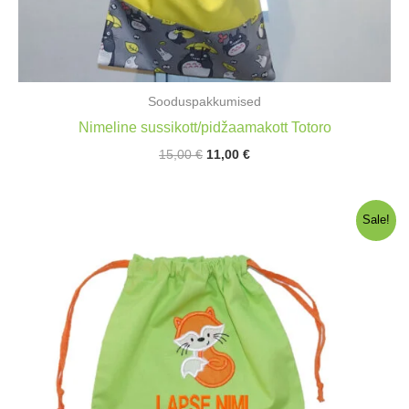
Sooduspakkumised
Nimeline sussikott/pidžaamakott Totoro
Algne
Praegune
15,00
€
11,00
€
hind
hind
oli:
on:
15,00 €.
11,00 €.
Sale!