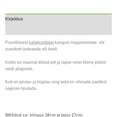
Kirjeldus
Arvustused (0)
Puuvillasest
kahekordsest
kangast magamisriiete- või
sussikott lasteaeda või kooli.
Kotile on masinal tikitud pilt ja lapse nime tikime pildist
veidi allapoole.
Kott on pestav ja triigitav ning teda on võimalik paeltest
nagisse riputada.
Mõõdud ca: kõrgus 38cm ja laius 27cm.