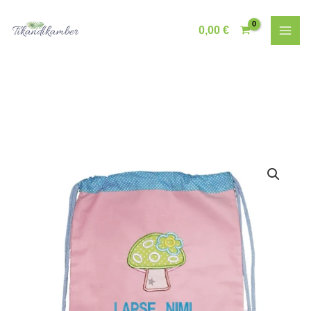
Skip
to
0,00
€
content