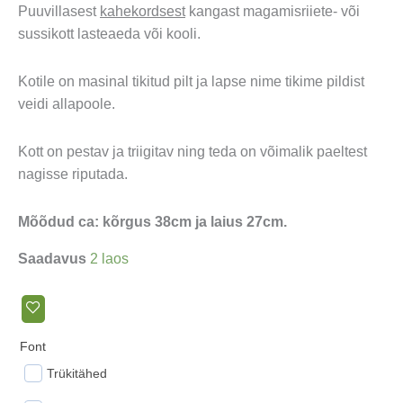
Puuvillasest
kahekordsest
kangast magamisriiete- või
sussikott lasteaeda või kooli.
Kotile on masinal tikitud pilt ja lapse nime tikime pildist
veidi allapoole.
Kott on pestav ja triigitav ning teda on võimalik paeltest
nagisse riputada.
Mõõdud ca: kõrgus 38cm ja laius 27cm.
Saadavus
2 laos
Font
Trükitähed