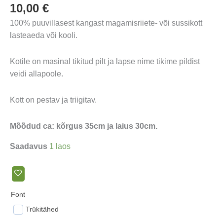
10,00
€
100% puuvillasest kangast magamisriiete- või sussikott
lasteaeda või kooli.
Kotile on masinal tikitud pilt ja lapse nime tikime pildist
veidi allapoole.
Kott on pestav ja triigitav.
Mõõdud ca: kõrgus 35cm ja laius 30cm.
Saadavus
1 laos
Font
Trükitähed