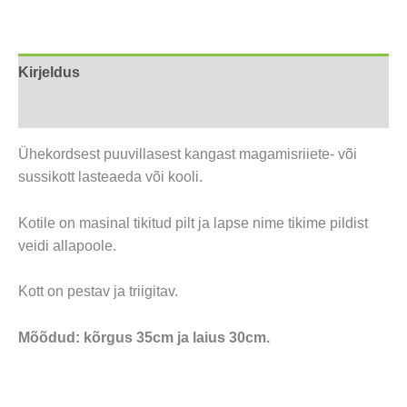
Kirjeldus
Arvustused (0)
Ühekordsest puuvillasest kangast magamisriiete- või
sussikott lasteaeda või kooli.
Kotile on masinal tikitud pilt ja lapse nime tikime pildist
veidi allapoole.
Kott on pestav ja triigitav.
Mõõdud: kõrgus 35cm ja laius 30cm.