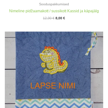
Sooduspakkumised
Nimeline pidžaamakott / sussikott Kassid ja käpajälg
Algne
Praegune
12,00
€
8,00
€
hind
hind
oli:
on:
12,00 €.
8,00 €.