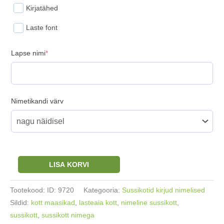
Kirjatähed
Laste font
(required)
Lapse nimi
*
Nimetikandi värv
Sussikott/pidžaamakott
LISA KORVI
roosad
Maasikad
Tootekood:
ID: 9720
Kategooria:
Sussikotid kirjud nimelised
35x30cm
Sildid:
kott maasikad
,
lasteaia kott
,
nimeline sussikott
,
kogus
sussikott
,
sussikott nimega