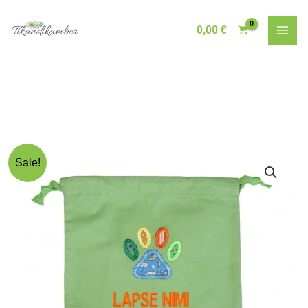
Skip
to
0,00
€
content
Sale!