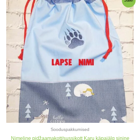
Sale!
Sooduspakkumised
Nimeline pidžaamakott/sussikott Karu käpajälg sinine