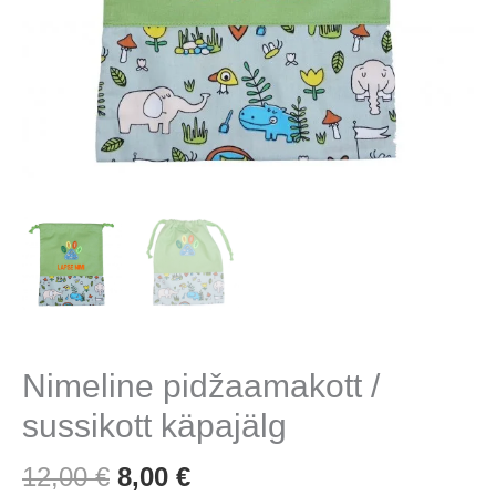
Nimeline pidžaamakott /
sussikott käpajälg
Algne
Praegune
12,00
€
8,00
€