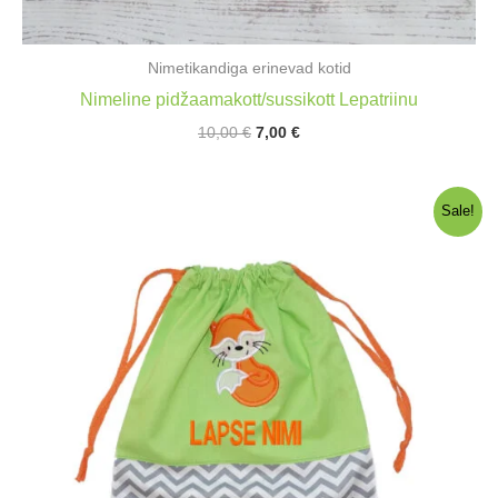
Nimetikandiga erinevad kotid
Nimeline pidžaamakott/sussikott Lepatriinu
Algne
Praegune
10,00
€
7,00
€
hind
hind
oli:
on:
10,00 €.
7,00 €.
Sale!