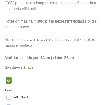
hind
hind
100% puuvillasest kangast magamisriiete- või sussikott
oli:
on:
lasteaeda või kooli.
12,00 €.
8,00 €.
Kotile on masinal tikitud pilt ja lapse nimi tikitakse pildist
veidi allapoole.
Kott on pestav ja triigitav ning teda on võimalik paeltest
nagisse riputada.
Mõõdud ca: kõrgus 34cm ja laius 26cm.
Saadavus
1 laos
Font
Trükitähed