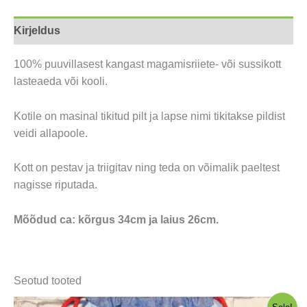
Kirjeldus
100% puuvillasest kangast magamisriiete- või sussikott
lasteaeda või kooli.
Kotile on masinal tikitud pilt ja lapse nimi tikitakse pildist
veidi allapoole.
Kott on pestav ja triigitav ning teda on võimalik paeltest
nagisse riputada.
Mõõdud ca: kõrgus 34cm ja laius 26cm.
Seotud tooted