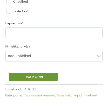
Kirjatähed
Laste font
(required)
Lapse nimi
*
Nimetikandi värv
Nimeline
LISA KORVI
pidžaamakott
/
Tootekood:
ID: 6438
sussikott
Kategooriad:
Sooduspakkumised
,
Sussikotid kirjud nimelised
käpajälg
kogus