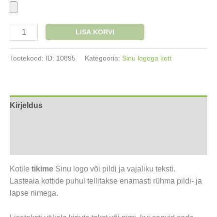
Logoga
LISA KORVI
seljakott
puuvillane
Tootekood:
ID: 10895
Kategooria:
Sinu logoga kott
30x36cm
erinevad
värvid
kogus
Kirjeldus
Lisainfo
Arvustused (0)
Kotile
tikime
Sinu logo või pildi ja vajaliku teksti.
Lasteaia kottide puhul tellitakse enamasti rühma pildi- ja
lapse nimega.