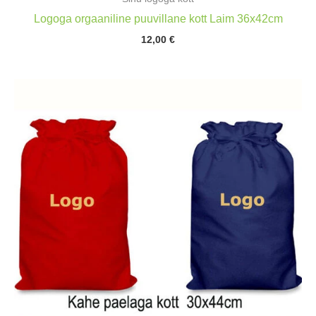
Logoga orgaaniline puuvillane kott Laim 36x42cm
12,00
€