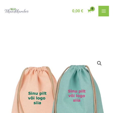
Skip
to
0,00
€
content