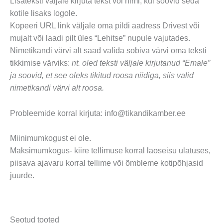
Lisateksti väljale kirjuta tekst või nimi, kui soovid seda
kotile lisaks logole.
Kopeeri URL link väljale oma pildi aadress Drivest või
mujalt või laadi pilt üles “Lehitse” nupule vajutades.
Nimetikandi värvi alt saad valida sobiva värvi oma teksti
tikkimise värviks:
nt. oled teksti väljale kirjutanud “Emale”
ja soovid, et see oleks tikitud roosa niidiga, siis valid
nimetikandi värvi alt roosa.
Probleemide korral kirjuta: info@tikandikamber.ee
Miinimumkogust ei ole.
Maksimumkogus- kiire tellimuse korral laoseisu ulatuses,
piisava ajavaru korral tellime või õmbleme kotipõhjasid
juurde.
Seotud tooted