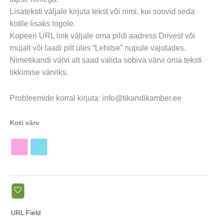
Lisateksti väljale kirjuta tekst või nimi, kui soovid seda
kotile lisaks logole.
Kopeeri URL link väljale oma pildi aadress Drivest või
mujalt või laadi pilt üles “Lehitse” nupule vajutades.
Nimetikandi värvi alt saad valida sobiva värvi oma teksti
tikkimise värviks.
Probleemide korral kirjuta: info@tikandikamber.ee
Koti värv
URL Field