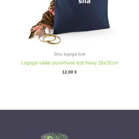
Sinu logoga kott
Logoga väike puuvillane kott Navy 26x32cm
12,00
€