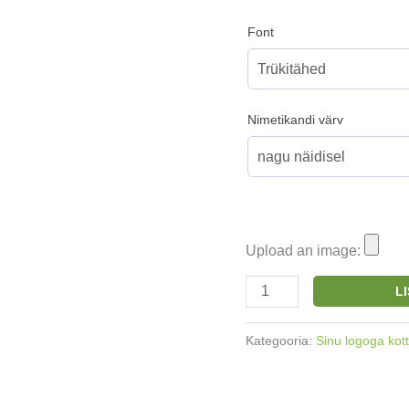
Font
Nimetikandi värv
Upload an image:
Logoga
L
orgaaniline
puuvillane
Kategooria:
Sinu logoga kot
kott
Türkiis
36x42cm