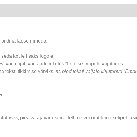
kogus
.
 pildi ja lapse nimega.
d seda kotile lisaks logole.
t või mujalt või laadi pilt üles “Lehitse” nupule vajutades.
a teksti tikkimise värviks:
nt. oled teksti väljale kirjutanud “Emal
ee
latuses, piisava ajavaru korral tellime või õmbleme kotipõhjasi