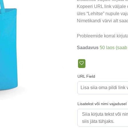
Kopeeri URL link väljale o
üles “Lehitse” nupule vaj
Nimetikandi värvi alt saad
Probleemide korral kirju
Saadavus
50 laos (saab 
URL Field
Lisatekst või nimi vajadusel