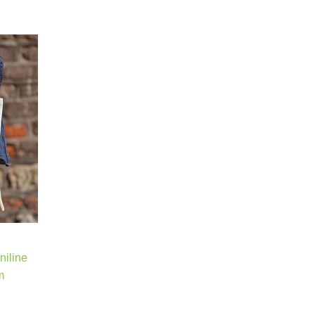
niline
m