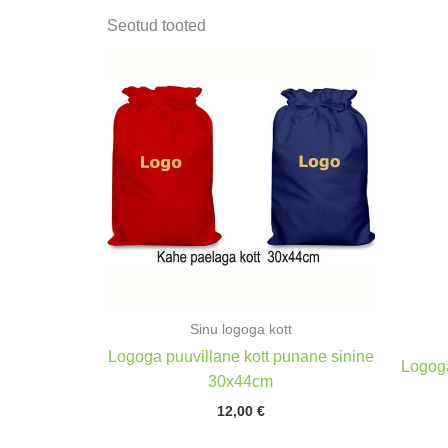
Seotud tooted
Sinu logoga kott
Logoga puuvillane kott punane sinine
Logoga
30x44cm
12,00
€