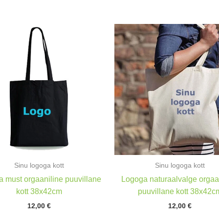
Sinu logoga kott
Sinu logoga kott
 must orgaaniline puuvillane
Logoga naturaalvalge orgaa
kott 38x42cm
puuvillane kott 38x42c
12,00
€
12,00
€