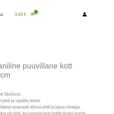
sa
0,00
€
iline puuvillane kott
2cm
ott 36x42cm.
 pildi ja vajaliku teksti.
llitakse enamasti rühma pildi ja lapse nimega.
tekst või nimi, kui soovid seda kotile lisaks logole.