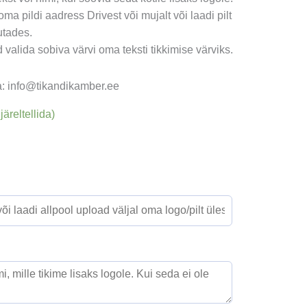
ma pildi aadress Drivest või mujalt või laadi pilt
utades.
 valida sobiva värvi oma teksti tikkimise värviks.
ta: info@tikandikamber.ee
järeltellida)