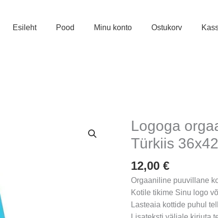
Esileht
Pood
Minu konto
Ostukorv
Kas
Logoga orgaan
Türkiis 36x4
12,00
€
Orgaaniline puuvillane k
Kotile tikime Sinu logo või
Lasteaia kottide puhul te
Lisateksti väljale kirjuta 