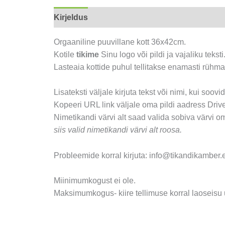
Kirjeldus
Arvustused (0)
Orgaaniline puuvillane kott 36x42cm.
Kotile
tikime
Sinu logo või pildi ja vajaliku teksti
Lasteaia kottide puhul tellitakse enamasti rühma
Lisateksti väljale kirjuta tekst või nimi, kui soovi
Kopeeri URL link väljale oma pildi aadress Drives
Nimetikandi värvi alt saad valida sobiva värvi om
siis valid nimetikandi värvi alt roosa.
Probleemide korral kirjuta: info@tikandikamber.
Miinimumkogust ei ole.
Maksimumkogus- kiire tellimuse korral laoseisu u