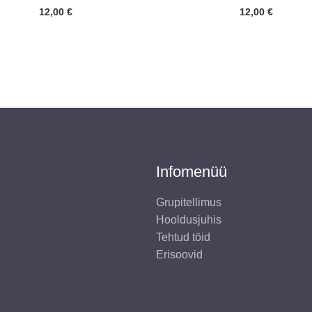
12,00
€
12,00
€
Infomenüü
Grupitellimus
Hooldusjuhis
Tehtud töid
Erisoovid