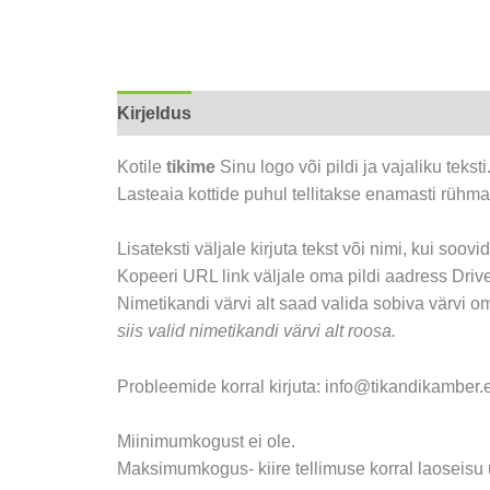
Kirjeldus
Lisainfo
Arvustused (0)
Kotile
tikime
Sinu logo või pildi ja vajaliku teksti
Lasteaia kottide puhul tellitakse enamasti rühma
Lisateksti väljale kirjuta tekst või nimi, kui soovi
Kopeeri URL link väljale oma pildi aadress Drives
Nimetikandi värvi alt saad valida sobiva värvi om
siis valid nimetikandi värvi alt roosa.
Probleemide korral kirjuta: info@tikandikamber.
Miinimumkogust ei ole.
Maksimumkogus- kiire tellimuse korral laoseisu u