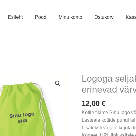
Esileht
Pood
Minu konto
Ostukorv
Kas
Logoga selja
erinevad värv
12,00
€
Kotile tikime Sinu logo või
Lasteaia kottide puhul te
Lisateksti väljale kirjuta 
Kopeeri URL link väljale o