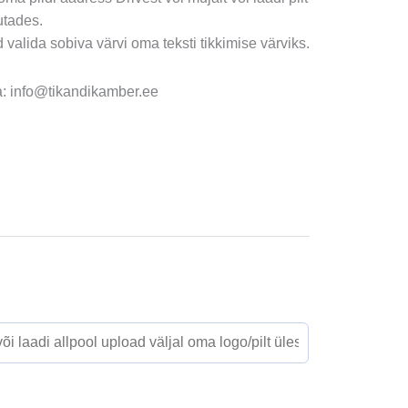
utades.
 valida sobiva värvi oma teksti tikkimise värviks.
ta: info@tikandikamber.ee