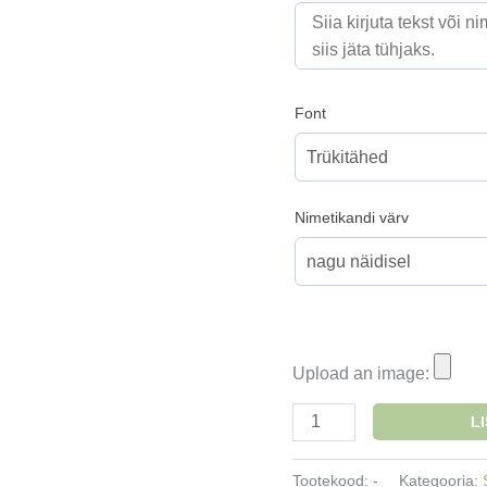
Font
Nimetikandi värv
Upload an image:
Logoga
L
seljakott
puuvillane
Tootekood:
-
Kategooria: