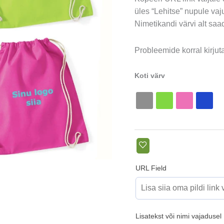
üles “Lehitse” nupule vaj
Nimetikandi värvi alt saad
Probleemide korral kirju
Koti värv
URL Field
Lisatekst või nimi vajadusel