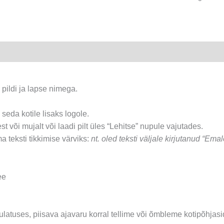
37x46cm
erinevad
värvid
kogus
.
 pildi ja lapse nimega.
d seda kotile lisaks logole.
t või mujalt või laadi pilt üles “Lehitse” nupule vajutades.
a teksti tikkimise värviks:
nt. oled teksti väljale kirjutanud “Emal
ee
latuses, piisava ajavaru korral tellime või õmbleme kotipõhjasi