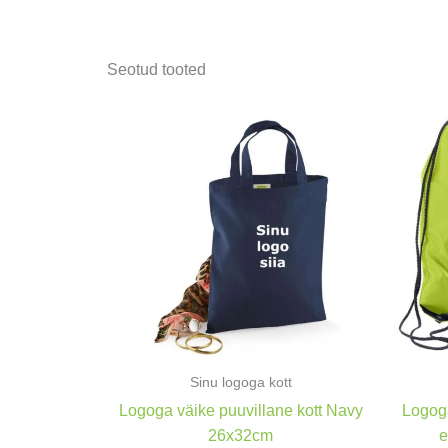
Seotud tooted
Sinu logoga kott
Logoga väike puuvillane kott Navy
Logoga
26x32cm
e