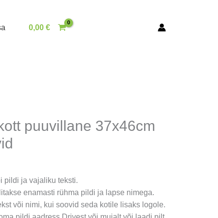
sa
0,00
€
kott puuvillane 37x46cm
id
 pildi ja vajaliku teksti.
llitakse enamasti rühma pildi ja lapse nimega.
tekst või nimi, kui soovid seda kotile lisaks logole.
ma pildi aadress Drivest või mujalt või laadi pilt