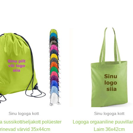
Sinu logoga kott
Sinu logoga kott
 sussikott/seljakott polüester
Logoga orgaaniline puuvillan
rinevad värvid 35x44cm
Laim 36x42cm