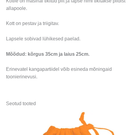
Kotile on masinal tikitud pilt ja lapse nimi tikitakse pildist
allapoole.
Kott on pestav ja triigitav.
Lapsele sobivad lühikesed paelad.
Mõõdud: kõrgus 35cm ja laius 25cm.
Erinevatel kangapartiidel võib esineda mõningaid
toonierinevusi.
Seotud tooted