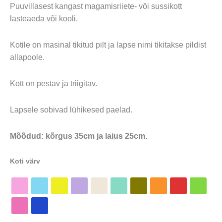
Puuvillasest kangast magamisriiete- või sussikott
lasteaeda või kooli.
Kotile on masinal tikitud pilt ja lapse nimi tikitakse pildist
allapoole.
Kott on pestav ja triigitav.
Lapsele sobivad lühikesed paelad.
Mõõdud: kõrgus 35cm ja laius 25cm.
Koti värv