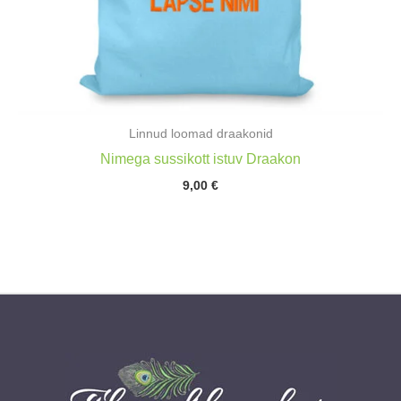
Linnud loomad draakonid
Nimega sussikott istuv Draakon
9,00
€