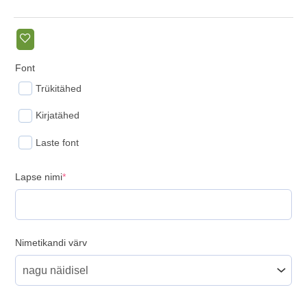
Font
Trükitähed
Kirjatähed
Laste font
(required)
Lapse nimi
*
Nimetikandi värv