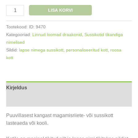
Sussikott
LISA KORVI
nimetikandiga
Kiisu
Tootekood:
ID: 9470
lillepärjaga
Kategooriad:
Linnud loomad draakonid
,
Sussikotid tikandiga
kogus
nimelised
Sildid:
lapse nimega sussikott
,
personaliseeritud kott
,
roosa
kott
Kirjeldus
Lisainfo
Puuvillasest kangast magamisriiete- või sussikott
lasteaeda või kooli.