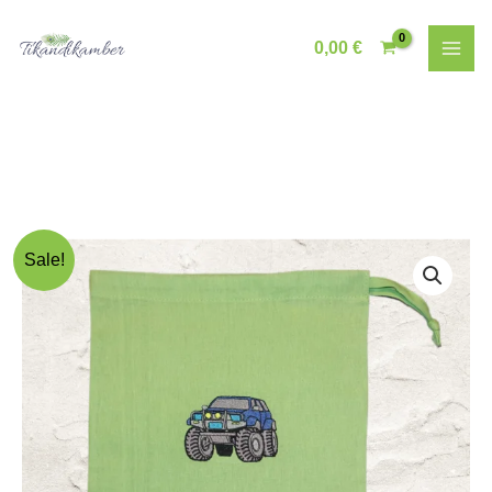
Skip
to
0,00
€
content
Sale!