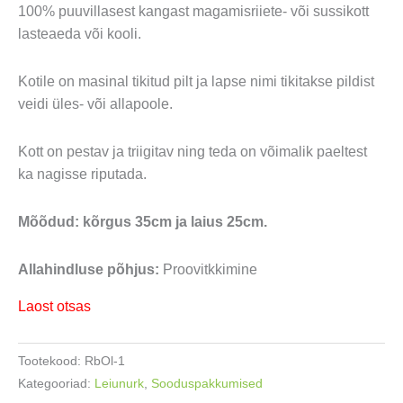
hind
hind
100% puuvillasest kangast magamisriiete- või sussikott
oli:
on:
lasteaeda või kooli.
10,00 €.
7,00 €.
Kotile on masinal tikitud pilt ja lapse nimi tikitakse pildist
veidi üles- või allapoole.
Kott on pestav ja triigitav ning teda on võimalik paeltest
ka nagisse riputada.
Mõõdud: kõrgus 35cm ja laius 25cm.
Allahindluse põhjus:
Proovitkkimine
Laost otsas
Tootekood:
RbOl-1
Kategooriad:
Leiunurk
,
Sooduspakkumised