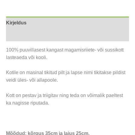
Kirjeldus
Arvustused (0)
100% puuvillasest kangast magamisriiete- või sussikott
lasteaeda või kooli.
Kotile on masinal tikitud pilt ja lapse nimi tikitakse pildist
veidi üles- või allapoole.
Kott on pestav ja triigitav ning teda on võimalik paeltest
ka nagisse riputada.
Mõõdud: kõrgus 35cm ja laius 25cm.