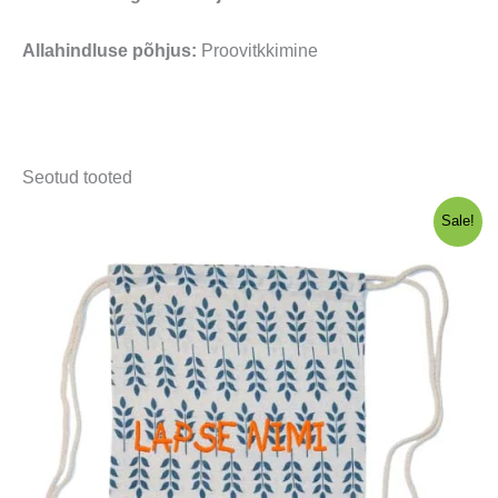
Allahindluse põhjus:
Proovitkkimine
Seotud tooted
Sale!