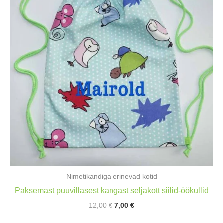
Nimetikandiga erinevad kotid
Paksemast puuvillasest kangast seljakott siilid-öökullid
Algne
Praegune
12,00
€
7,00
€
hind
hind
oli:
on: