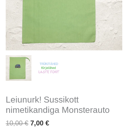
Leiunurk! Sussikott
nimetikandiga Monsterauto
Algne
Praegune
10,00
€
7,00
€