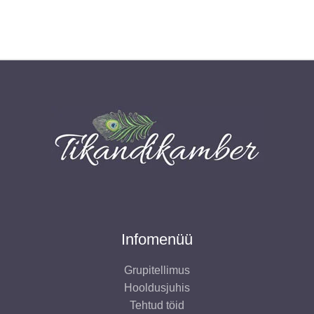
12,00 €.
7,00 €.
Infomenüü
Grupitellimus
Hooldusjuhis
Tehtud töid