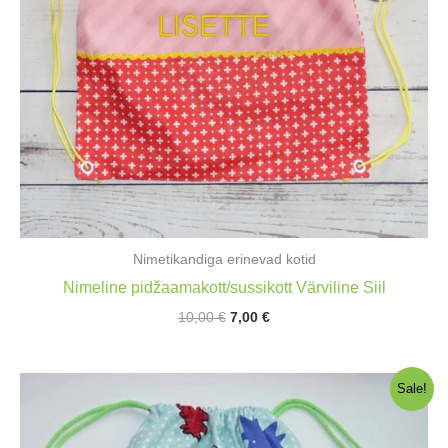
Nimetikandiga erinevad kotid
Nimeline pidžaamakott/sussikott Värviline Siil
Algne
Praegune
10,00
€
7,00
€
hind
hind
oli:
on:
10,00 €.
7,00 €.
Sale!