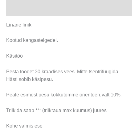
Arvustused (0)
Linane linik
Kootud kangastelgedel.
Käsitöö
Pesta toodet 30 kraadises vees. Mitte tsentrifuugida.
Hästi sobib käsipesu.
Peale esimest pesu kokkutõmme orienteeruvalt 10%.
Triikida saab *** (triikraua max kuumus) juures
Kohe valmis ese