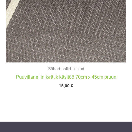
Sõbad-sallid-linikud
Puuvillane linik/rätik käsitöö 70cm x 45cm pruun
15,00
€