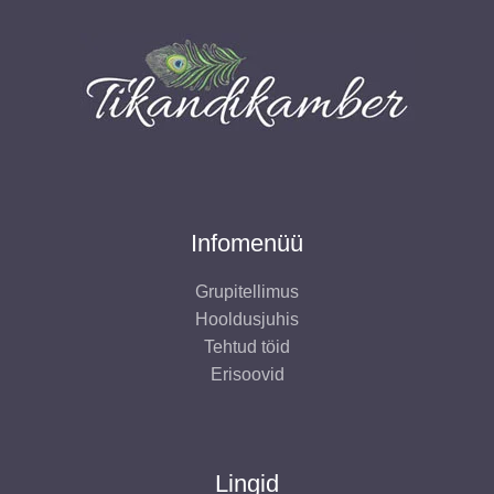
Infomenüü
Grupitellimus
Hooldusjuhis
Tehtud töid
Erisoovid
Lingid