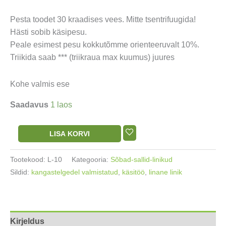
Pesta toodet 30 kraadises vees. Mitte tsentrifuugida!
Hästi sobib käsipesu.
Peale esimest pesu kokkutõmme orienteeruvalt 10%.
Triikida saab *** (triikraua max kuumus) juures
Kohe valmis ese
Saadavus
1 laos
Linane
LISA KORVI
linik
kangastelgedel
Tootekood:
L-10
Kategooria:
Sõbad-sallid-linikud
käsitöö
Sildid:
kangastelgedel valmistatud
,
käsitöö
,
linane linik
86x74cm
kogus
Kirjeldus