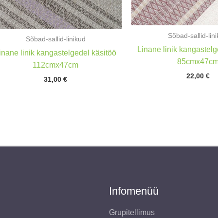
Sõbad-sallid-lin
Sõbad-sallid-linikud
Linane linik kangastelg
inane linik kangastelgedel käsitöö
85cmx47c
112cmx47cm
22,00
€
31,00
€
Infomenüü
Grupitellimus