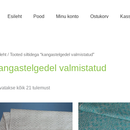
Esileht
Pood
Minu konto
Ostukorv
Kas
leht
/ Tooted siltidega “kangastelgedel valmistatud”
angastelgedel valmistatud
Sorditud
vatakse kõik 21 tulemust
uusimate
järgi