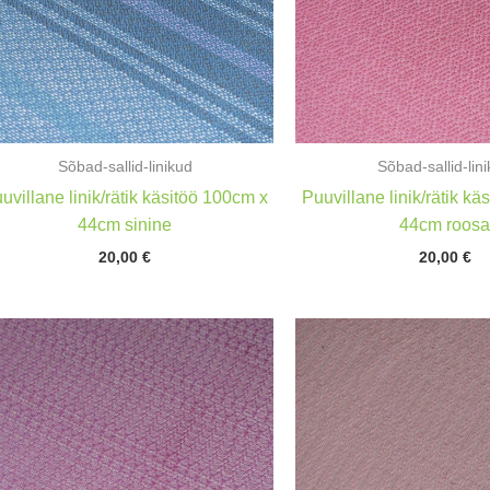
Sõbad-sallid-linikud
Sõbad-sallid-lin
uvillane linik/rätik käsitöö 100cm x
Puuvillane linik/rätik kä
44cm sinine
44cm roos
20,00
€
20,00
€