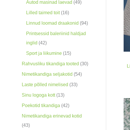
o
9
4
Autod masinad laevad
49
o
0
9
1
Lilled taimed toit
16
d
t
t
6
9
Linnud loomad draakonid
94
e
o
o
t
4
Printsessid baleriinid haldjad
t
o
o
o
t
4
inglid
42
d
d
o
o
2
1
Sport ja liikumine
15
e
e
d
o
t
5
3
Rahvusliku tikandiga tooted
30
L
t
t
e
d
o
t
0
5
Nimetikandiga seljakotid
54
t
e
o
o
t
4
3
Laste põlled nimelised
33
t
d
o
o
t
3
1
Sinu logoga kott
13
e
d
o
o
t
3
4
Poekotid tikandiga
42
t
e
d
o
o
t
2
Nimetikandiga erinevad kotid
t
e
d
o
o
t
4
43
t
e