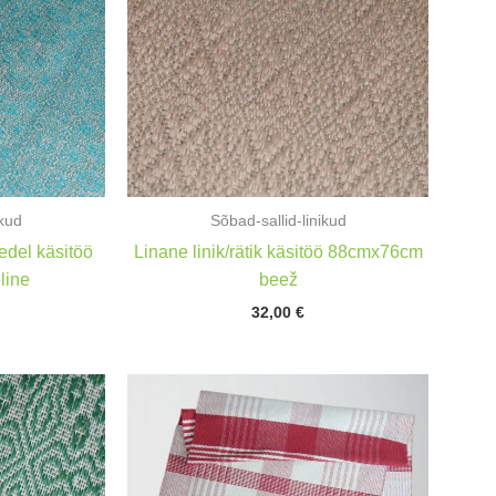
ikud
Sõbad-sallid-linikud
edel käsitöö
Linane linik/rätik käsitöö 88cmx76cm
line
beež
32,00
€