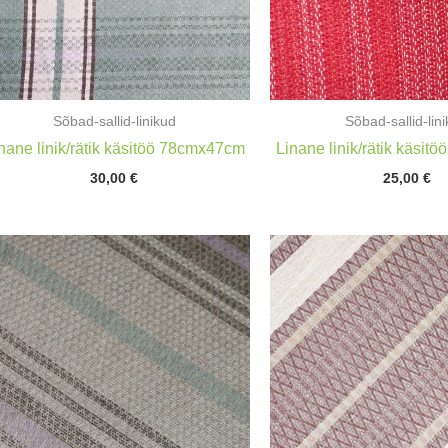
Sõbad-sallid-linikud
Sõbad-sallid-lin
nane linik/rätik käsitöö 78cmx47cm
Linane linik/rätik käsi
30,00
€
25,00
€