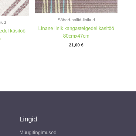
Sõbad-sallid-linikud
ikud
Linane linik kangastelgedel käsitöö
edel käsitöö
80cmx47cm
m
21,00
€
Lingid
Müügitingimused