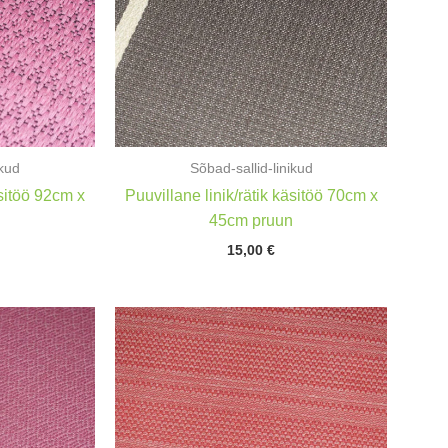
ikud
Sõbad-sallid-linikud
äsitöö 92cm x
Puuvillane linik/rätik käsitöö 70cm x
a
45cm pruun
15,00
€