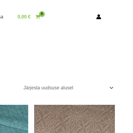
sa
0,00
€