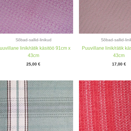
Sõbad-sallid-linikud
Sõbad-sallid-lin
uuvillane linik/rätik käsitöö 91cm x
Puuvillane linik/rätik k
43cm
43cm
25,00
€
17,00
€