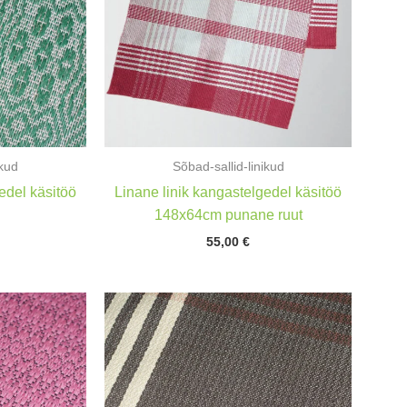
ikud
Sõbad-sallid-linikud
edel käsitöö
Linane linik kangastelgedel käsitöö
148x64cm punane ruut
55,00
€