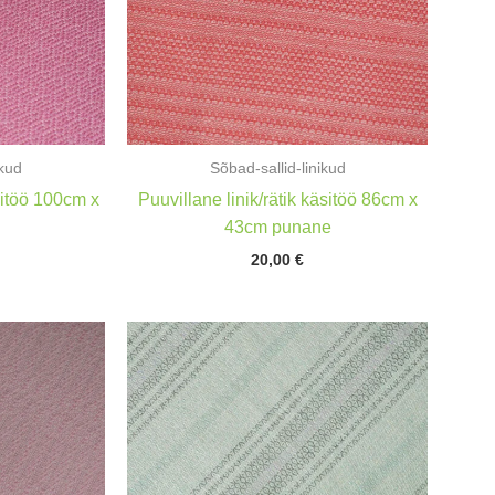
ikud
Sõbad-sallid-linikud
sitöö 100cm x
Puuvillane linik/rätik käsitöö 86cm x
a
43cm punane
20,00
€