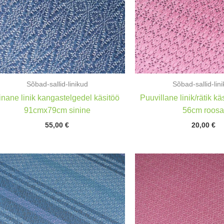
Sõbad-sallid-linikud
Sõbad-sallid-lin
inane linik kangastelgedel käsitöö
Puuvillane linik/rätik k
91cmx79cm sinine
56cm roos
55,00
€
20,00
€