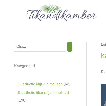
Skip
to
content
Esi
O
t
k
s
Kategooriad
i
Ku
n
g
6
Sussikotid kirjud nimelised
62
2
Sussikotid tikandiga nimelised
t
1
190