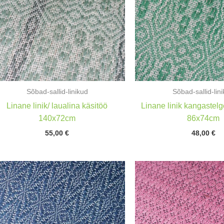
Sõbad-sallid-linikud
Sõbad-sallid-lin
Linane linik/ laualina käsitöö
Linane linik kangastelg
140x72cm
86x74cm
55,00
€
48,00
€