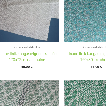
Sõbad-sallid-linikud
Sõbad-sallid-lin
inane linik kangastelgedel käsitöö
Linane linik kangastelg
170x72cm naturaalne
160x80cm rohe
55,00
€
55,00
€