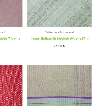
ikud
Sõbad-sallid-linikud
äsitöö 71cm x
Linane linik/rätik käsitöö 69cmx47cm
25,00
€