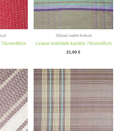
ikud
Sõbad-sallid-linikud
töö 74cmx48cm
Linane linik/rätik käsitöö 74cmx48cm
21,00
€