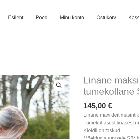
Esileht
Pood
Minu konto
Ostukorv
Kas
Linane maksik
tumekollane
145,00
€
Linane maxikleit masinti
Tumekollasest linasest ma
Kleidil on taskud
Mõeldud suurusele S/M ja