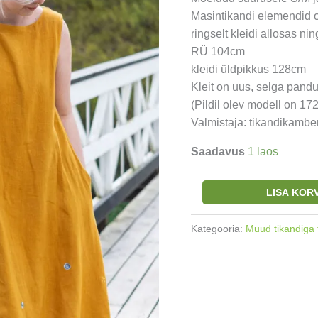
Masintikandi elemendid on
ringselt kleidi allosas ni
RÜ 104cm
kleidi üldpikkus 128cm
Kleit on uus, selga pandu
(Pildil olev modell on 17
Valmistaja: tikandikambe
Saadavus
1 laos
Linane
LISA KORV
maksikleit
Boho
Kategooria:
Muud tikandiga 
stiilis
tumekollane
S/M
kogus