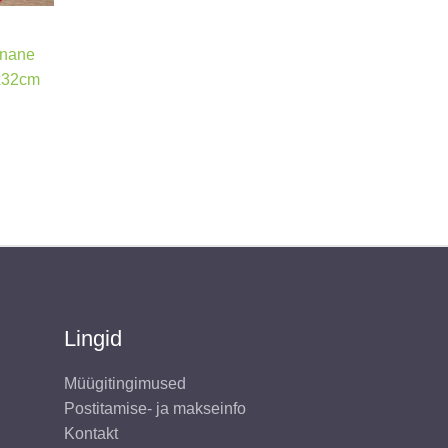
unane
0x32cm
Lingid
Müügitingimused
Postitamise- ja makseinfo
Kontakt