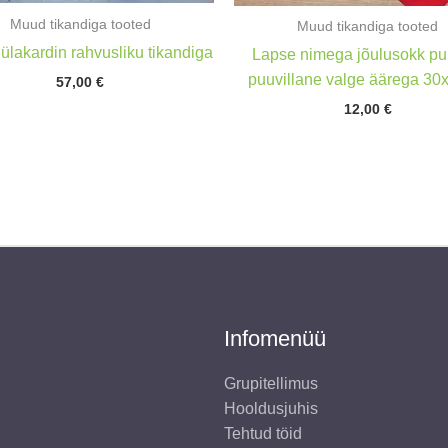
Muud tikandiga tooted
Muud tikandiga tooted
ülakardin rahvusliku tikandiga
Lapse nimega jõulusokk p
puuvillane valge äärega 3
57,00
€
12,00
€
Infomenüü
Grupitellimus
Hooldusjuhis
Tehtud töid