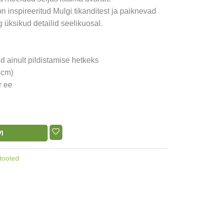
 inspireeritud Mulgi tikanditest ja paiknevad
ng üksikud detailid seelikuosal.
d ainult pildistamise hetkeks
2cm)
r ee
I
tooted