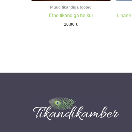
Muud tikandiga tooted
Etno tikandiga helkur
Linane 
10,00
€