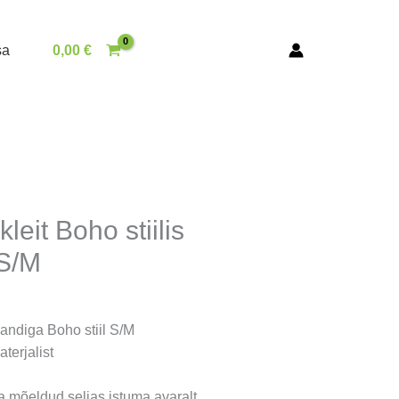
sa
0,00
€
leit Boho stiilis
 S/M
kandiga Boho stiil S/M
terjalist
 mõeldud seljas istuma avaralt.