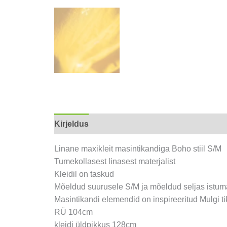
Kirjeldus
Arvustused (0)
Linane maxikleit masintikandiga Boho stiil S/M
Tumekollasest linasest materjalist
Kleidil on taskud
Mõeldud suurusele S/M ja mõeldud seljas istuma
Masintikandi elemendid on inspireeritud Mulgi tik
RÜ 104cm
kleidi üldpikkus 128cm