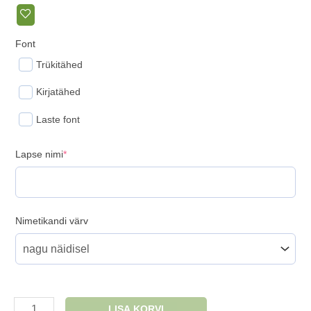
Font
Trükitähed
Kirjatähed
Laste font
(required)
Lapse nimi
*
Nimetikandi värv
Nimega
LISA KORVI