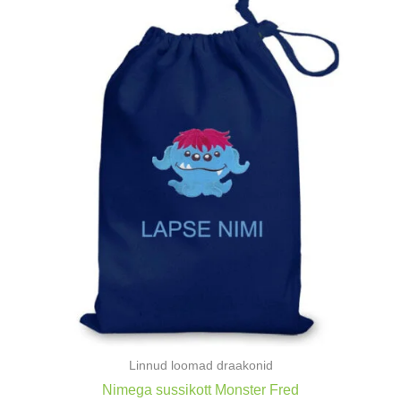
Linnud loomad draakonid
Nimega sussikott Monster Fred