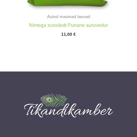
Autod masinad laevad
Nimega sussikott Punane auruvedur
11,00
€