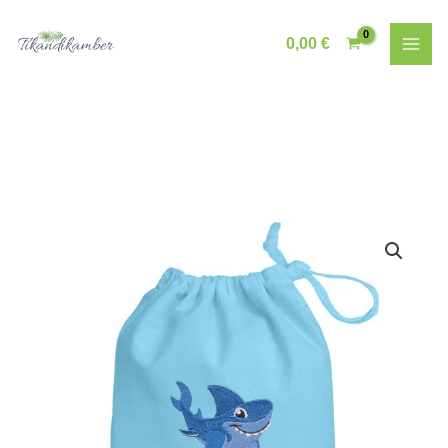
Skip
to
0,00
€
content