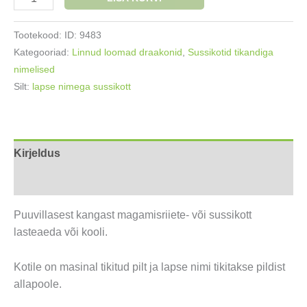
sussikott
Hai
Tootekood:
ID: 9483
kogus
Kategooriad:
Linnud loomad draakonid
,
Sussikotid tikandiga
nimelised
Silt:
lapse nimega sussikott
Kirjeldus
Lisainfo
Puuvillasest kangast magamisriiete- või sussikott
lasteaeda või kooli.
Kotile on masinal tikitud pilt ja lapse nimi tikitakse pildist
allapoole.