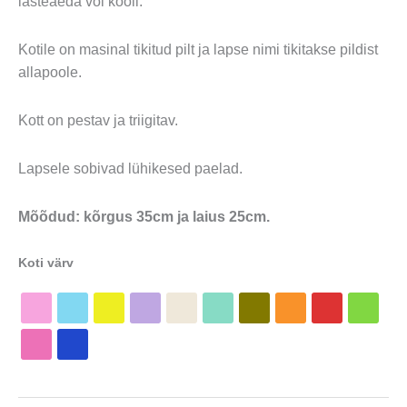
lasteaeda või kooli.
Kotile on masinal tikitud pilt ja lapse nimi tikitakse pildist
allapoole.
Kott on pestav ja triigitav.
Lapsele sobivad lühikesed paelad.
Mõõdud: kõrgus 35cm ja laius 25cm.
Koti värv