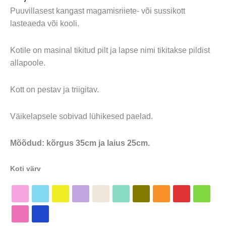
Puuvillasest kangast magamisriiete- või sussikott
lasteaeda või kooli.
Kotile on masinal tikitud pilt ja lapse nimi tikitakse pildist
allapoole.
Kott on pestav ja triigitav.
Väikelapsele sobivad lühikesed paelad.
Mõõdud: kõrgus 35cm ja laius 25cm.
Koti värv