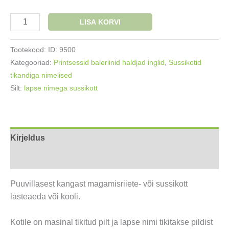
Nimega
LISA KORVI
sussikott
Haldjas
Tootekood:
ID: 9500
roosa
Kategooriad:
Printsessid baleriinid haldjad inglid
,
Sussikotid
seelikuga
tikandiga nimelised
kogus
Silt:
lapse nimega sussikott
Kirjeldus
Lisainfo
Puuvillasest kangast magamisriiete- või sussikott
lasteaeda või kooli.
Kotile on masinal tikitud pilt ja lapse nimi tikitakse pildist