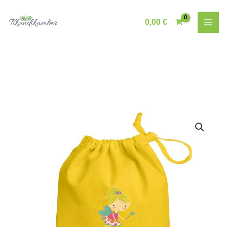
Skip
to
0,00
€
content