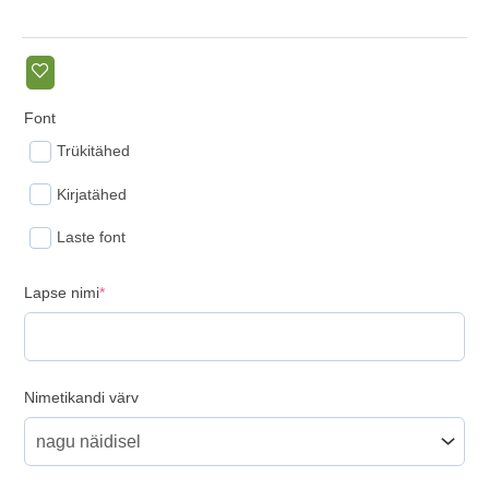
Font
Trükitähed
Kirjatähed
Laste font
(required)
Lapse nimi
*
Nimetikandi värv