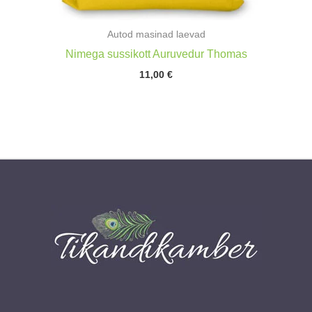
Autod masinad laevad
Nimega sussikott Auruvedur Thomas
11,00
€