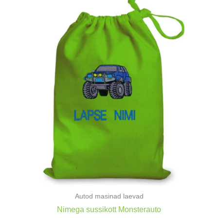
Autod masinad laevad
Nimega sussikott Monsterauto