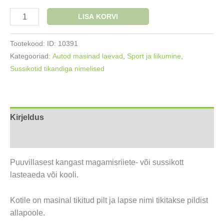
Nimega
LISA KORVI
sussikott
Indiaanipoiss
Tootekood:
ID: 10391
kogus
Kategooriad:
Autod masinad laevad
,
Sport ja liikumine
,
Sussikotid tikandiga nimelised
Kirjeldus
Lisainfo
Puuvillasest kangast magamisriiete- või sussikott
lasteaeda või kooli.
Kotile on masinal tikitud pilt ja lapse nimi tikitakse pildist
allapoole.