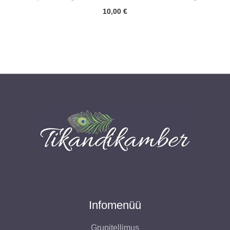
10,00
€
Infomenüü
Grupitellimus