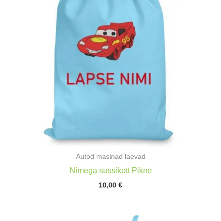
Autod masinad laevad
Nimega sussikott Pikne
10,00
€