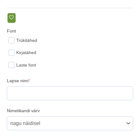
Font
Trükitähed
Kirjatähed
Laste font
(required)
Lapse nimi
*
Nimetikandi värv