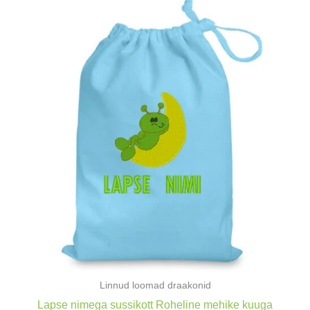
Linnud loomad draakonid
Lapse nimega sussikott Roheline mehike kuuga