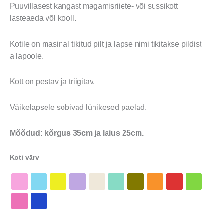
Puuvillasest kangast magamisriiete- või sussikott
lasteaeda või kooli.
Kotile on masinal tikitud pilt ja lapse nimi tikitakse pildist
allapoole.
Kott on pestav ja triigitav.
Väikelapsele sobivad lühikesed paelad.
Mõõdud: kõrgus 35cm ja laius 25cm.
Koti värv