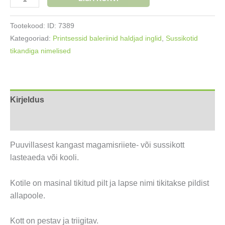
sussikott
Ingel
Tootekood:
ID: 7389
roosa
Kategooriad:
Printsessid baleriinid haldjad inglid
,
Sussikotid
kogus
tikandiga nimelised
Kirjeldus
Lisainfo
Puuvillasest kangast magamisriiete- või sussikott
lasteaeda või kooli.
Kotile on masinal tikitud pilt ja lapse nimi tikitakse pildist
allapoole.
Kott on pestav ja triigitav.