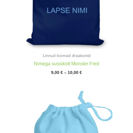
Linnud loomad draakonid
Nimega sussikott Monster Fred
Hinnavahemik:
9,00
€
–
10,00
€
9,00 €
kuni
10,00 €