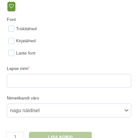
Font
Trükitähed
Kirjatähed
Laste font
(required)
Lapse nimi
*
Nimetikandi värv
Nimega
LISA KORVI