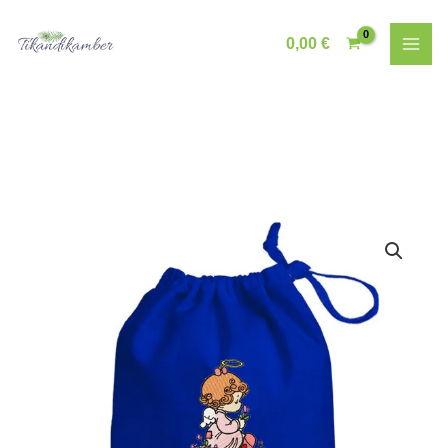
Skip
to
0,00
€
content