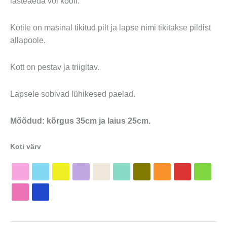
lasteaeda või kooli.
Kotile on masinal tikitud pilt ja lapse nimi tikitakse pildist
allapoole.
Kott on pestav ja triigitav.
Lapsele sobivad lühikesed paelad.
Mõõdud: kõrgus 35cm ja laius 25cm.
Koti värv