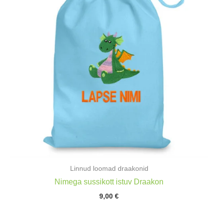
Linnud loomad draakonid
Nimega sussikott istuv Draakon
9,00
€