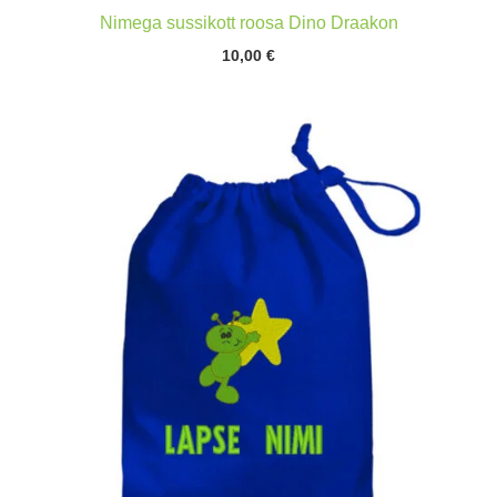
Nimega sussikott roosa Dino Draakon
10,00
€