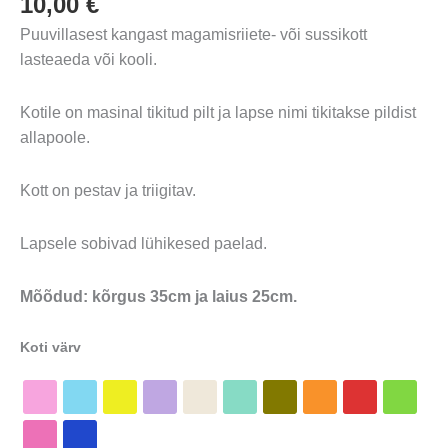
10,00
€
Puuvillasest kangast magamisriiete- või sussikott
lasteaeda või kooli.
Kotile on masinal tikitud pilt ja lapse nimi tikitakse pildist
allapoole.
Kott on pestav ja triigitav.
Lapsele sobivad lühikesed paelad.
Mõõdud: kõrgus 35cm ja laius 25cm.
Koti värv