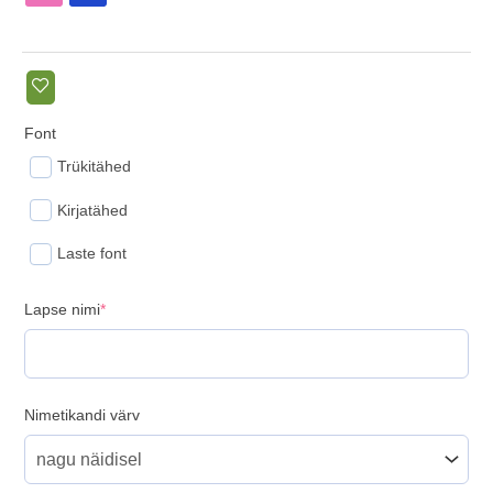
Font
Trükitähed
Kirjatähed
Laste font
(required)
Lapse nimi
*
Nimetikandi värv