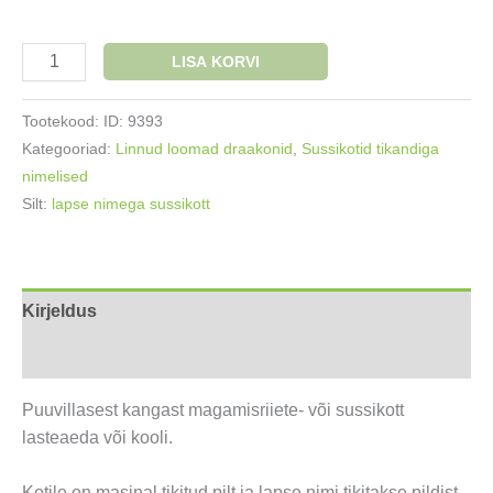
Nimega
LISA KORVI
sussikott
Jänku
Tootekood:
ID: 9393
võilillega
Kategooriad:
Linnud loomad draakonid
,
Sussikotid tikandiga
kogus
nimelised
Silt:
lapse nimega sussikott
Kirjeldus
Lisainfo
Puuvillasest kangast magamisriiete- või sussikott
lasteaeda või kooli.
Kotile on masinal tikitud pilt ja lapse nimi tikitakse pildist