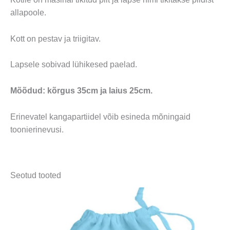
allapoole.
Kott on pestav ja triigitav.
Lapsele sobivad lühikesed paelad.
Mõõdud: kõrgus 35cm ja laius 25cm.
Erinevatel kangapartiidel võib esineda mõningaid
toonierinevusi.
Seotud tooted