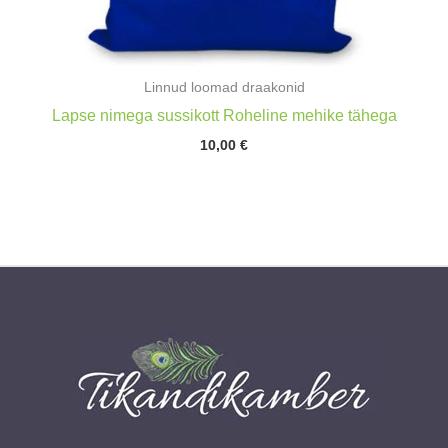
Linnud loomad draakonid
Lapse nimega sussikott Roheline mehike tähega
10,00
€