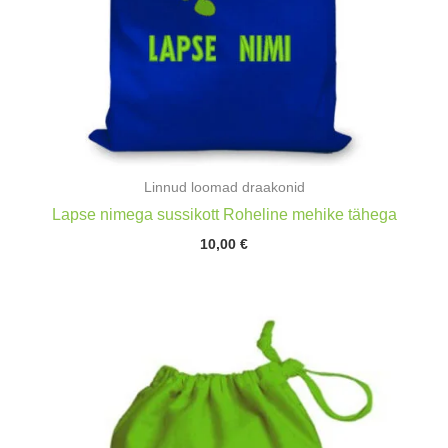
Linnud loomad draakonid
Lapse nimega sussikott Roheline mehike tähega
10,00
€