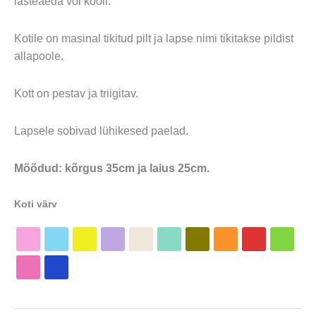
lasteaeda või kooli.
Kotile on masinal tikitud pilt ja lapse nimi tikitakse pildist
allapoole.
Kott on pestav ja triigitav.
Lapsele sobivad lühikesed paelad.
Mõõdud: kõrgus 35cm ja laius 25cm.
Koti värv