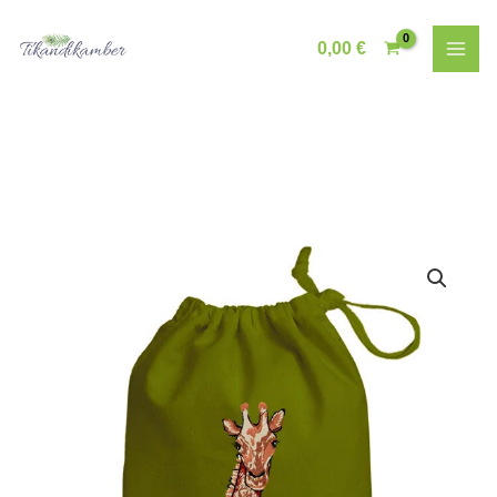
Skip
to
0,00
€
content