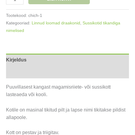
sussikott
Kaelkirjak
Tootekood:
chich-1
kogus
Kategooriad:
Linnud loomad draakonid
,
Sussikotid tikandiga
nimelised
Kirjeldus
Lisainfo
Puuvillasest kangast magamisriiete- või sussikott
lasteaeda või kooli.
Kotile on masinal tikitud pilt ja lapse nimi tikitakse pildist
allapoole.
Kott on pestav ja triigitav.