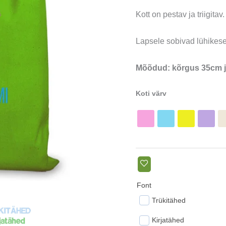
Kott on pestav ja triigitav.
Lapsele sobivad lühikes
Mõõdud: kõrgus 35cm j
Koti värv
Font
Trükitähed
Kirjatähed