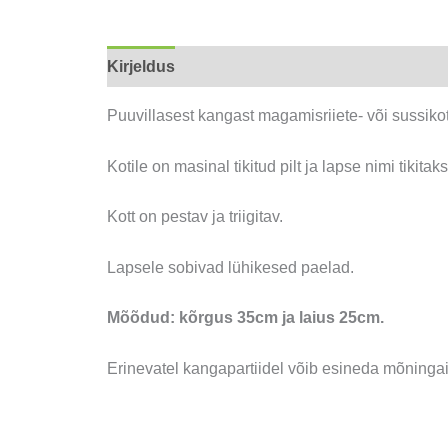
Kirjeldus
Lisainfo
Puuvillasest kangast magamisriiete- või sussikot
Kotile on masinal tikitud pilt ja lapse nimi tikitak
Kott on pestav ja triigitav.
Lapsele sobivad lühikesed paelad.
Mõõdud: kõrgus 35cm ja laius 25cm.
Erinevatel kangapartiidel võib esineda mõningai