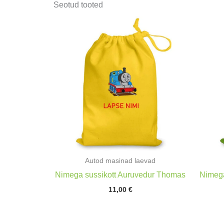
Seotud tooted
Autod masinad laevad
Nimega sussikott Auruvedur Thomas
Nimega
11,00
€