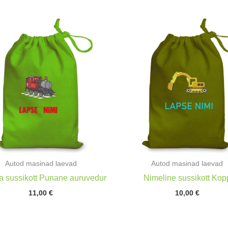
Autod masinad laevad
Autod masinad laevad
 sussikott Punane auruvedur
Nimeline sussikott Kop
11,00
€
10,00
€