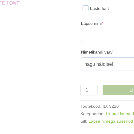
Laste font
(required)
Lapse nimi
*
Nimetikandi värv
Nimega
L
sussikott
Karumõmm
Tootekood:
ID: 9220
ja
Kategooriad:
Linnud loomad
liblikas
Silt:
Lapse nimega sussikot
kogus