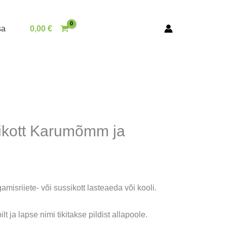
sa
0,00
€
ikott Karumõmm ja
misriiete- või sussikott lasteaeda või kooli.
ilt ja lapse nimi tikitakse pildist allapoole.