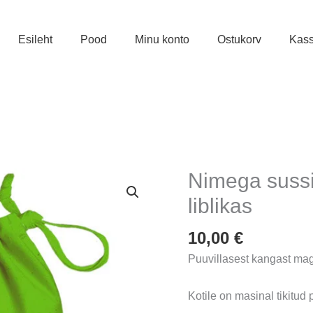
Esileht
Pood
Minu konto
Ostukorv
Kas
Nimega suss
liblikas
10,00
€
Puuvillasest kangast maga
Kotile on masinal tikitud p