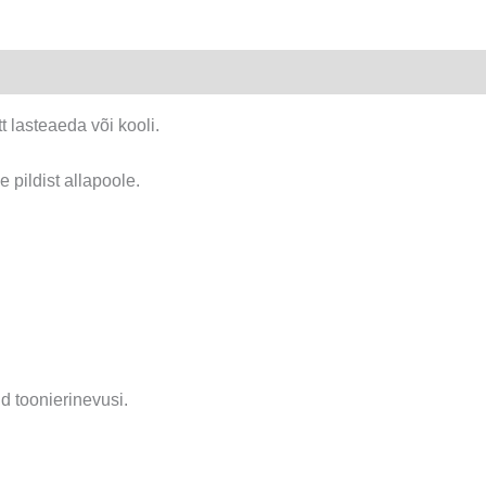
t lasteaeda või kooli.
se pildist allapoole.
d toonierinevusi.