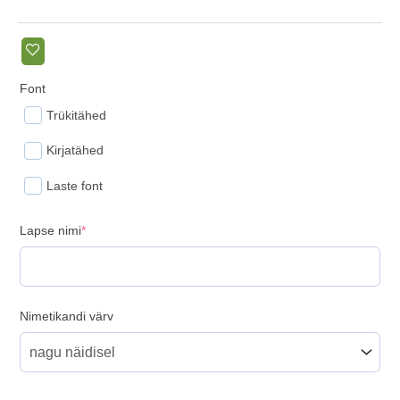
Font
Trükitähed
Kirjatähed
Laste font
(required)
Lapse nimi
*
Nimetikandi värv