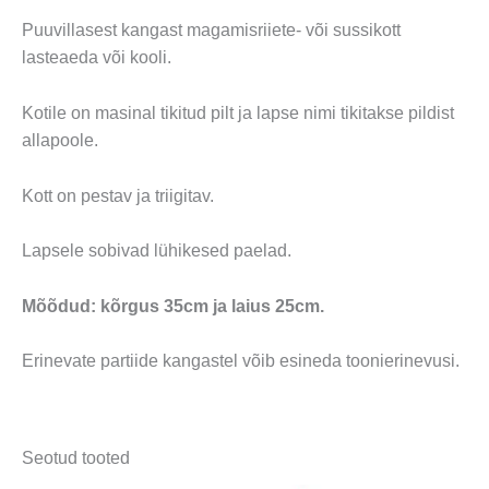
Puuvillasest kangast magamisriiete- või sussikott
lasteaeda või kooli.
Kotile on masinal tikitud pilt ja lapse nimi tikitakse pildist
allapoole.
Kott on pestav ja triigitav.
Lapsele sobivad lühikesed paelad.
Mõõdud: kõrgus 35cm ja laius 25cm.
Erinevate partiide kangastel võib esineda toonierinevusi.
Seotud tooted