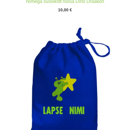
Nimega sussikott roosa Dino Draakon
10,00
€