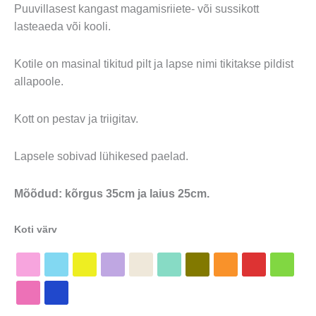
Puuvillasest kangast magamisriiete- või sussikott
lasteaeda või kooli.
Kotile on masinal tikitud pilt ja lapse nimi tikitakse pildist
allapoole.
Kott on pestav ja triigitav.
Lapsele sobivad lühikesed paelad.
Mõõdud: kõrgus 35cm ja laius 25cm.
Koti värv