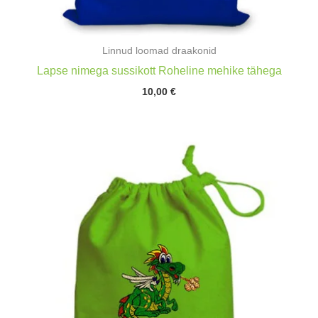
Linnud loomad draakonid
Lapse nimega sussikott Roheline mehike tähega
10,00
€