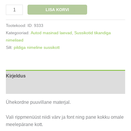
Nimega
LISA KORVI
sussikott
Kollane
Tootekood:
ID: 9333
autopõrnikas
Kategooriad:
Autod masinad laevad
,
Sussikotid tikandiga
kogus
nimelised
Silt:
pildiga nimeline sussikott
Kirjeldus
Lisainfo
Ühekordne puuvillane materjal.
Vali rippmenüüst niidi värv ja font ning pane kokku omale
meelepärane kott.