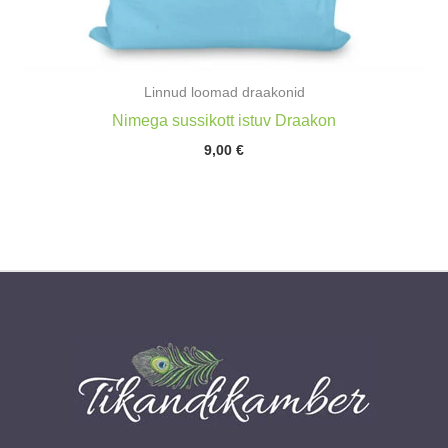
Linnud loomad draakonid
Nimega sussikott istuv Draakon
9,00
€