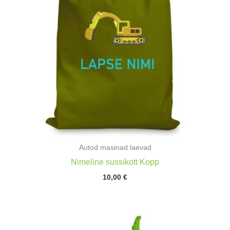
Autod masinad laevad
Nimeline sussikott Kopp
10,00
€