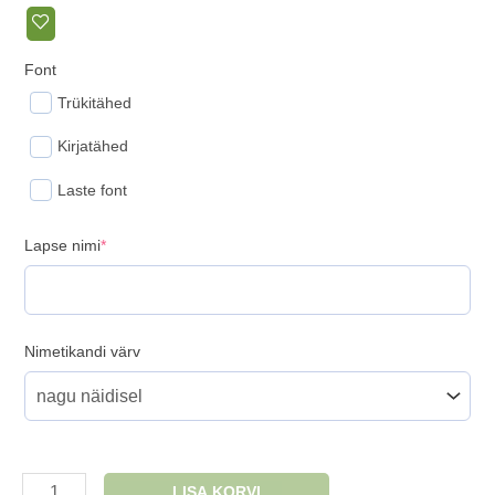
Font
Trükitähed
Kirjatähed
Laste font
(required)
Lapse nimi
*
Nimetikandi värv
Nimega
LISA KORVI