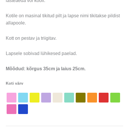
lasteaeda või kooli.
Kotile on masinal tikitud pilt ja lapse nimi tikitakse pildist
allapoole.
Kott on pestav ja triigitav.
Lapsele sobivad lühikesed paelad.
Mõõdud: kõrgus 35cm ja laius 25cm.
Koti värv