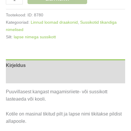
sussikott
Paabulind
Tootekood:
ID: 8780
kogus
Kategooriad:
Linnud loomad draakonid
,
Sussikotid tikandiga
nimelised
Silt:
lapse nimega sussikott
Kirjeldus
Lisainfo
Puuvillasest kangast magamisriiete- või sussikott
lasteaeda või kooli.
Kotile on masinal tikitud pilt ja lapse nimi tikitakse pildist
allapoole.