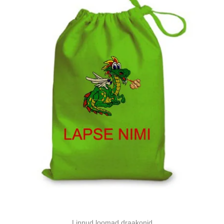
Linnud loomad draakonid