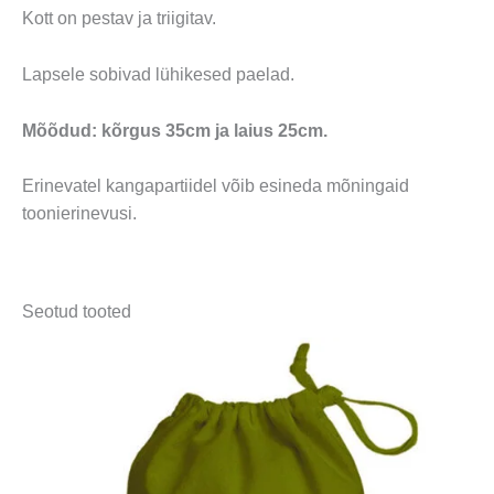
Kott on pestav ja triigitav.
Lapsele sobivad lühikesed paelad.
Mõõdud: kõrgus 35cm ja laius 25cm.
Erinevatel kangapartiidel võib esineda mõningaid
toonierinevusi.
Seotud tooted