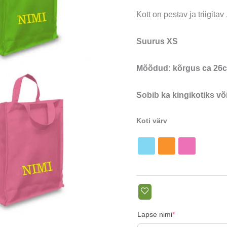
Kott on pestav ja triigitav 
Suurus XS
Mõõdud: kõrgus ca 26cm
Sobib ka kingikotiks võ
Koti värv
(required)
Lapse nimi
*