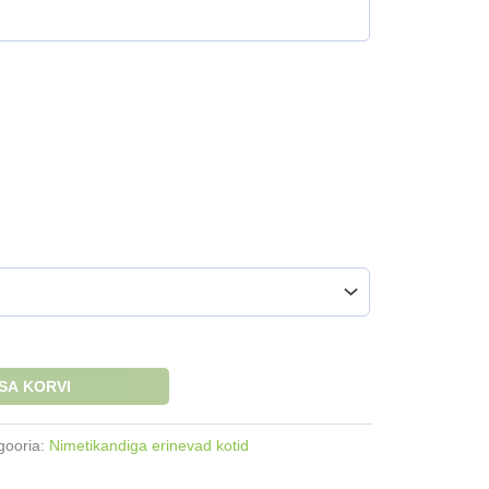
ISA KORVI
gooria:
Nimetikandiga erinevad kotid