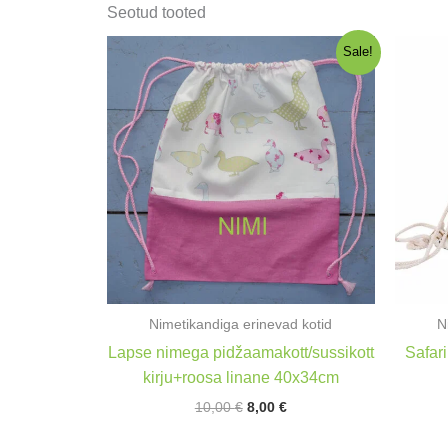
Seotud tooted
Sale!
Nimetikandiga erinevad kotid
N
Lapse nimega pidžaamakott/sussikott
Safar
kirju+roosa linane 40x34cm
Algne
Praegune
10,00
€
8,00
€
hind
hind
oli:
on: