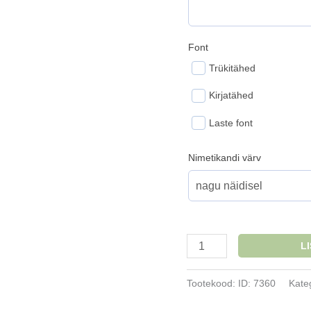
Font
Trükitähed
Kirjatähed
Laste font
Nimetikandi värv
Nimega
L
sussikott
puuvillane
Tootekood:
ID: 7360
Kate
26x21x6cm