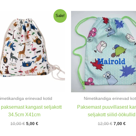
Sale!
imetikandiga erinevad kotid
Nimetikandiga erinevad kot
i paksemast kangast seljakott
Paksemast puuvillasest ka
34.5cm X41cm
seljakott siilid-öökullid
Algne
Praegune
Algne
Prae
10,00
€
5,00
€
12,00
€
7,00
€
hind
hind
hind
hind
oli:
on:
oli:
on: