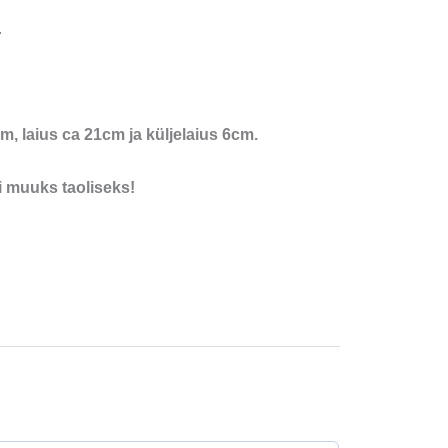
.
, laius ca 21cm ja küljelaius 6cm.
i muuks taoliseks!