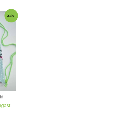
Sale!
id
ngast
gune