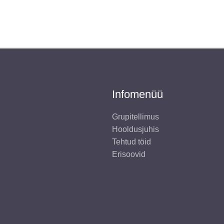
10,00 €.
5,00 €.
12,00 €.
7,00 
Infomenüü
Grupitellimus
Hooldusjuhis
Tehtud töid
Erisoovid