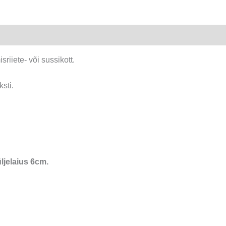
(XS)
kogus
iiete- või sussikott.
sti.
ljelaius 6cm.