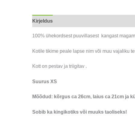
Kirjeldus
Lisainfo
100% ühekordsest puuvillasest kangast magamisr
Kotile tikime peale lapse nim või muu vajaliku tek
Kott on pestav ja triigitav .
Suurus XS
Mõõdud: kõrgus ca 26cm, laius ca 21cm ja kü
Sobib ka kingikotiks või muuks taoliseks!