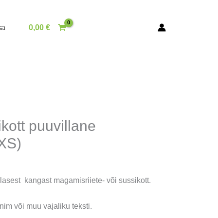
sa
0,00
€
kott puuvillane
XS)
asest kangast magamisriiete- või sussikott.
nim või muu vajaliku teksti.