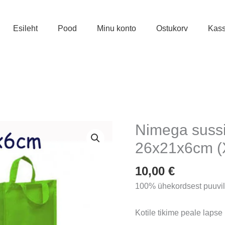
Esileht
Pood
Minu konto
Ostukorv
Kas
Nimega sussi
26x21x6cm (
10,00
€
100% ühekordsest puuvill
Kotile tikime peale lapse 