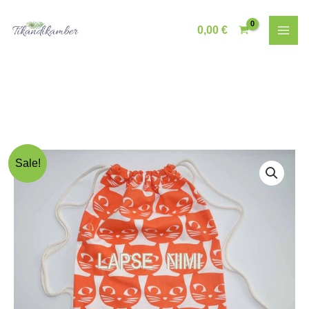
Skip
to
0,00
€
content
Sale!