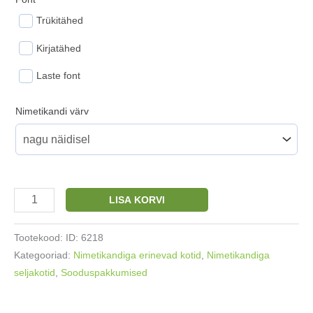
Trükitähed
Kirjatähed
Laste font
Nimetikandi värv
Paksemast
LISA KORVI
puuvillasest
kangast
Tootekood:
ID: 6218
seljakott
Kategooriad:
Nimetikandiga erinevad kotid
,
Nimetikandiga
kassid
seljakotid
,
Sooduspakkumised
kogus