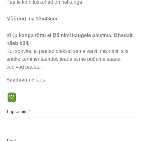
Paelte kinnituskohad on helkuriga
Mõõdud: ca 33x43cm
Kirju kanga tõttu ei jää nimi kaugele paistma, lähedalt
näeb küll.
Kui soovite, et paelad oleksid sama värvi, mis nimi, siis
andke kommentaarides teada ja me püüame saada
sobivad paelad.
Saadavus
6 laos
(required)
Lapse nimi
*
Font