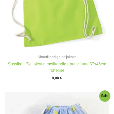
Nimetikandiga seljakotid
Sussikott /Seljakott nimetikandiga puuvillane 37x46cm
roheline
9,00
€
Sale!