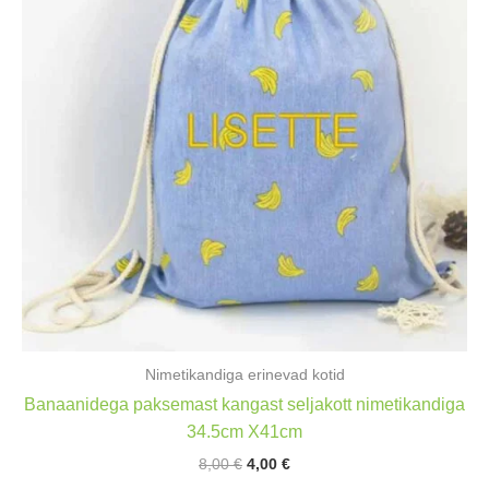
Nimetikandiga erinevad kotid
Banaanidega paksemast kangast seljakott nimetikandiga
34.5cm X41cm
Algne
Praegune
8,00
€
4,00
€
hind
hind