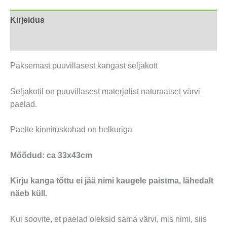
Kirjeldus
Arvustused (0)
Paksemast puuvillasest kangast seljakott
Seljakotil on puuvillasest materjalist naturaalset värvi
paelad.
Paelte kinnituskohad on helkuriga
Mõõdud: ca 33x43cm
Kirju kanga tõttu ei jää nimi kaugele paistma, lähedalt
näeb küll.
Kui soovite, et paelad oleksid sama värvi, mis nimi, siis