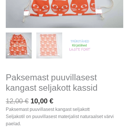
Paksemast puuvillasest
kangast seljakott kassid
Algne
Praegune
12,00
€
10,00
€
hind
hind
Paksemast puuvillasest kangast seljakott
oli:
on:
Seljakotil on puuvillasest materjalist naturaalset värvi
12,00 €.
10,00 €.
paelad.