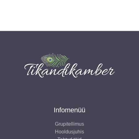
oli:
on:
8,00 €.
4,00 €.
Infomenüü
Grupitellimus
Hooldusjuhis