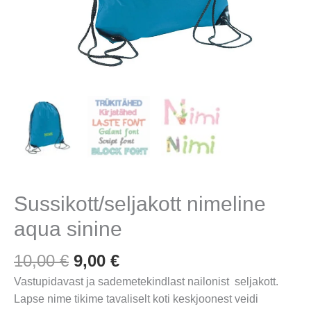
Sussikott/seljakott nimeline
aqua sinine
Algne
Praegune
10,00
€
9,00
€
hind
hind
Vastupidavast ja sademetekindlast nailonist seljakott.
oli:
on:
Lapse nime tikime tavaliselt koti keskjoonest veidi