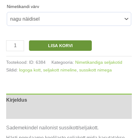
Nimetikandi värv
Sussikott/seljakott
LISA KORVI
nimeline
aqua
Tootekood:
ID: 6384
Kategooria:
Nimetikandiga seljakotid
sinine
Sildid:
logoga kott
,
seljakott nimeline
,
sussikott nimega
kogus
Kirjeldus
Arvustused (0)
Sademekindel nailonist sussikott/seljakott.
Hästi populaarne koolilaste seljakott mida kasutatakse