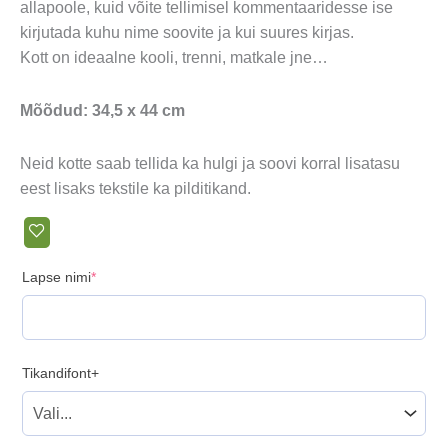
10,00 €.
9,00 €.
allapoole, kuid võite tellimisel kommentaaridesse ise
kirjutada kuhu nime soovite ja kui suures kirjas.
Kott on ideaalne kooli, trenni, matkale jne…
Mõõdud: 34,5 x 44 cm
Neid kotte saab tellida ka hulgi ja soovi korral lisatasu
eest lisaks tekstile ka pilditikand.
(required)
Lapse nimi
*
Tikandifont+