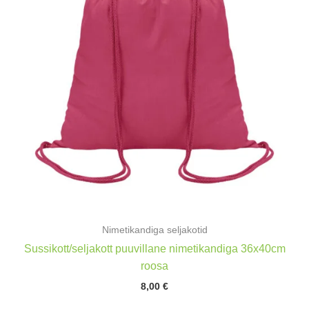
Nimetikandiga seljakotid
Sussikott/seljakott puuvillane nimetikandiga 36x40cm
roosa
8,00
€