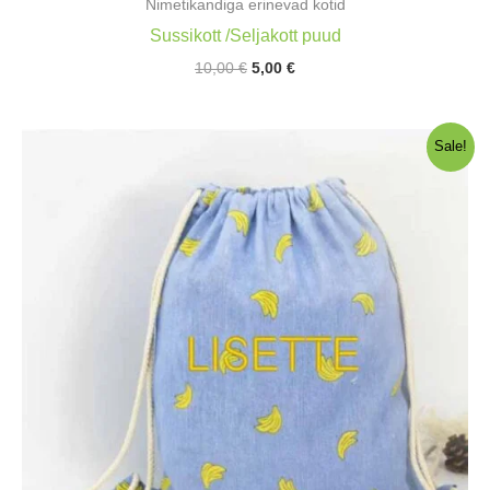
Nimetikandiga erinevad kotid
Sussikott /Seljakott puud
Algne
Praegune
10,00
€
5,00
€
hind
hind
oli:
on:
10,00 €.
5,00 €.
Sale!