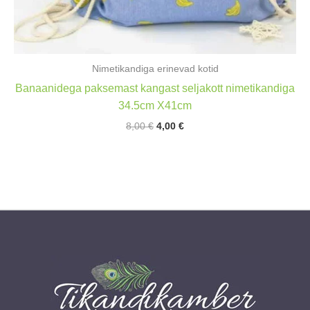
Nimetikandiga erinevad kotid
Banaanidega paksemast kangast seljakott nimetikandiga
34.5cm X41cm
Algne
Praegune
8,00
€
4,00
€
hind
hind
oli:
on:
8,00 €.
4,00 €.