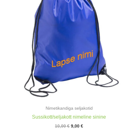
Nimetikandiga seljakotid
Sussikott/seljakott nimeline sinine
Algne
Praegune
10,00
€
9,00
€
hind
hind
oli:
on: