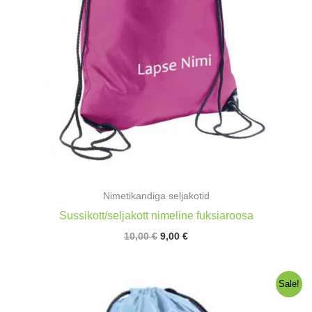
Nimetikandiga seljakotid
Sussikott/seljakott nimeline fuksiaroosa
Algne
Praegune
10,00
€
9,00
€
hind
hind
oli:
on:
10,00 €.
9,00 €.
Sale!