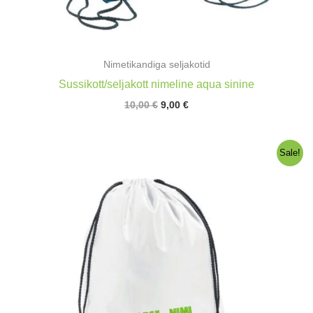
Nimetikandiga seljakotid
Sussikott/seljakott nimeline aqua sinine
Algne
Praegune
10,00
€
9,00
€
hind
hind
oli:
on:
10,00 €.
9,00 €.
Sale!