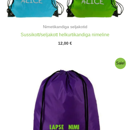
Nimetikandiga seljakotid
Sussikott/seljakott helkurtikandiga nimeline
12,00
€
Sale!