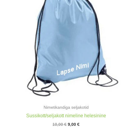
Nimetikandiga seljakotid
Sussikott/seljakott nimeline helesinine
Algne
Praegune
10,00
€
9,00
€
hind
hind