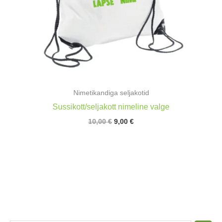
Nimetikandiga seljakotid
Sussikott/seljakott nimeline valge
Algne
Praegune
10,00
€
9,00
€
hind
hind
oli:
on:
10,00 €.
9,00 €.