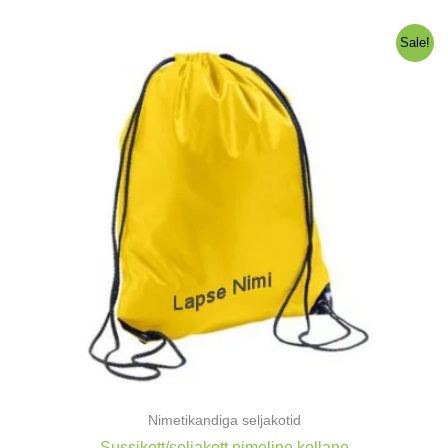
oli:
on:
10,00 €.
9,00 €.
Sale!
Nimetikandiga seljakotid
Sussikott/seljakott nimeline kollane