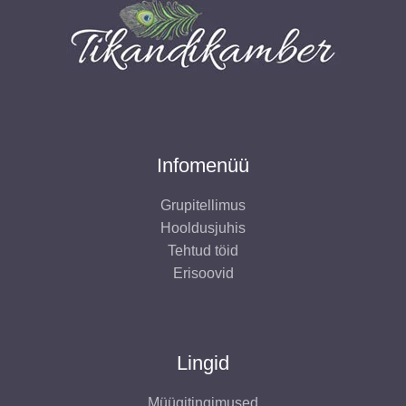
t
t
d
e
t
Infomenüü
Grupitellimus
Hooldusjuhis
Tehtud töid
Erisoovid
Lingid
Müügitingimused