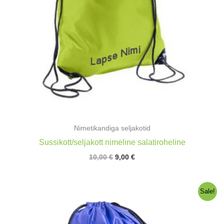
Nimetikandiga seljakotid
Sussikott/seljakott nimeline salatiroheline
Algne
Praegune
10,00
€
9,00
€
hind
hind
oli:
on:
10,00 €.
9,00 €.
Sale!