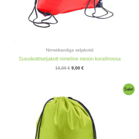
Nimetikandiga seljakotid
Sussikott/seljakott nimeline neoon koralliroosa
Algne
Praegune
10,00
€
9,00
€
hind
hind
oli:
on:
10,00 €.
9,00 €.
Sale!