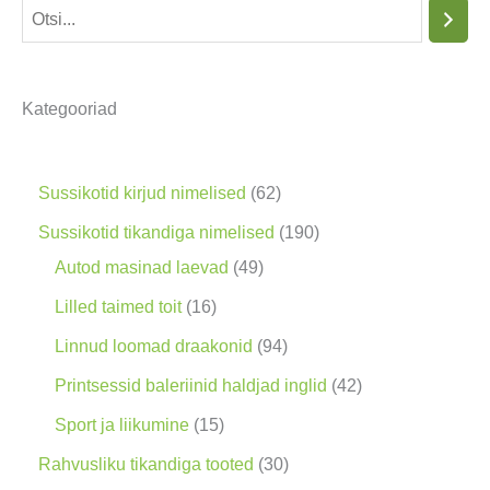
O
t
s
Kategooriad
i
n
g
6
Sussikotid kirjud nimelised
62
2
1
Sussikotid tikandiga nimelised
190
t
4
9
Autod masinad laevad
49
o
9
0
1
Lilled taimed toit
16
o
t
t
6
9
Linnud loomad draakonid
94
d
o
o
t
4
4
Printsessid baleriinid haldjad inglid
42
e
o
o
o
t
2
1
Sport ja liikumine
15
t
d
d
o
o
t
5
3
Rahvusliku tikandiga tooted
30
e
e
d
o
o