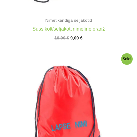
Nimetikandiga seljakotid
Sussikott/seljakott nimeline oranž
Algne
Praegune
10,00
€
9,00
€
hind
hind
oli:
on:
10,00 €.
9,00 €.
Sale!