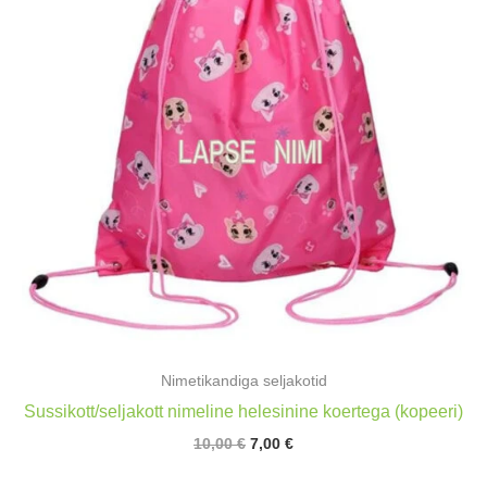
Nimetikandiga seljakotid
Sussikott/seljakott nimeline helesinine koertega (kopeeri)
Algne
Praegune
10,00
€
7,00
€
hind
hind
oli:
on: