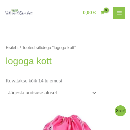
Skip
to
0,00
€
content
Esileht
/ Tooted siltidega “logoga kott”
logoga kott
Sorditud
Kuvatakse kõik 14 tulemust
uusimate
järgi
Sale!