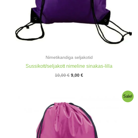
Nimetikandiga seljakotid
Sussikott/seljakott nimeline sinakas-lilla
Algne
Praegune
10,00
€
9,00
€
hind
hind
oli:
on:
10,00 €.
9,00 €.
Sale!