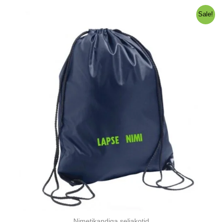
10,00 €.
9,00 €.
Sale!
Nimetikandiga seljakotid