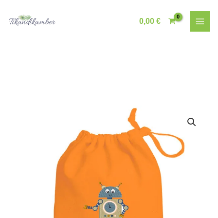
Skip
to
0,00
€
content