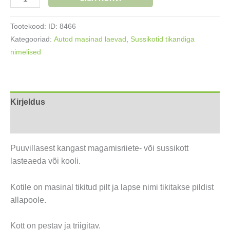
sussikott
Robot
Tootekood:
ID: 8466
kogus
Kategooriad:
Autod masinad laevad
,
Sussikotid tikandiga
nimelised
Kirjeldus
Lisainfo
Puuvillasest kangast magamisriiete- või sussikott
lasteaeda või kooli.
Kotile on masinal tikitud pilt ja lapse nimi tikitakse pildist
allapoole.
Kott on pestav ja triigitav.