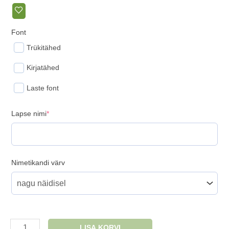
Font
Trükitähed
Kirjatähed
Laste font
(required)
Lapse nimi
*
Nimetikandi värv
Nimega
LISA KORVI