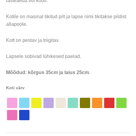
lasteaeda või kooli.
Kotile on masinal tikitud pilt ja lapse nimi tikitakse pildist
allapoole.
Kott on pestav ja triigitav.
Lapsele sobivad lühikesed paelad.
Mõõdud: kõrgus 35cm ja laius 25cm.
Koti värv