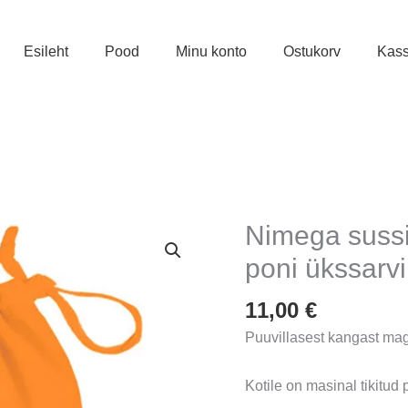
Esileht
Pood
Minu konto
Ostukorv
Kas
Nimega sussi
poni ükssarvi
11,00
€
Puuvillasest kangast maga
Kotile on masinal tikitud p