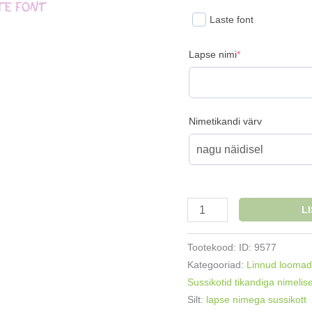
Laste font
(required)
Lapse nimi
*
Nimetikandi värv
Nimega
L
sussikott
Rohelise
Tootekood:
ID: 9577
lakaga
Kategooriad:
Linnud loomad
poni
Sussikotid tikandiga nimelis
ükssarvik
Silt:
lapse nimega sussikott
kogus