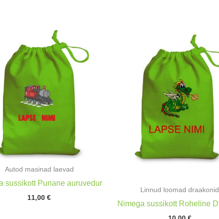
Autod masinad laevad
 sussikott Punane auruvedur
Linnud loomad draakoni
11,00
€
Nimega sussikott Roheline 
10,00
€