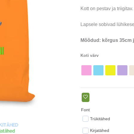
Kott on pestav ja triigitav.
Lapsele sobivad lühikes
Mõõdud: kõrgus 35cm j
Koti värv
Font
Trükitähed
Kirjatähed