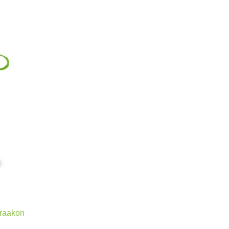
d
Draakon