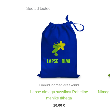
Seotud tooted
Linnud loomad draakonid
Lapse nimega sussikott Roheline
Nimega
mehike tähega
10,00
€