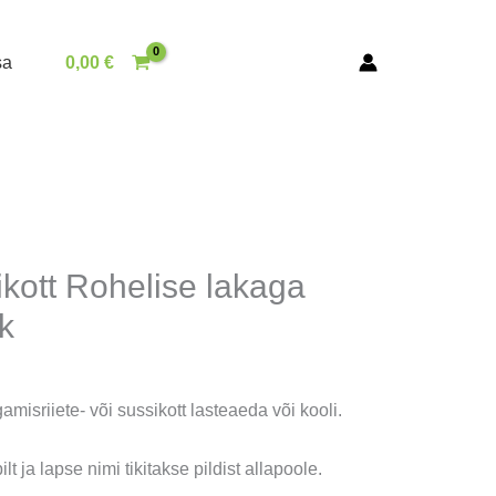
sa
0,00
€
kott Rohelise lakaga
k
misriiete- või sussikott lasteaeda või kooli.
ilt ja lapse nimi tikitakse pildist allapoole.