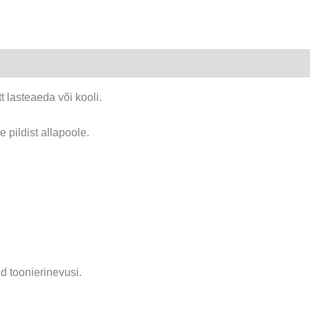
t lasteaeda või kooli.
se pildist allapoole.
d toonierinevusi.