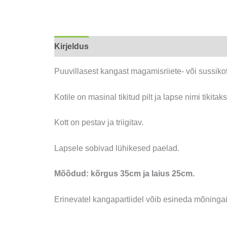
Kirjeldus
Lisainfo
Puuvillasest kangast magamisriiete- või sussikot
Kotile on masinal tikitud pilt ja lapse nimi tikitak
Kott on pestav ja triigitav.
Lapsele sobivad lühikesed paelad.
Mõõdud: kõrgus 35cm ja laius 25cm.
Erinevatel kangapartiidel võib esineda mõningai