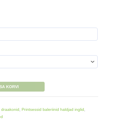
ISA KORVI
 draakonid
,
Printsessid baleriinid haldjad inglid
,
ed